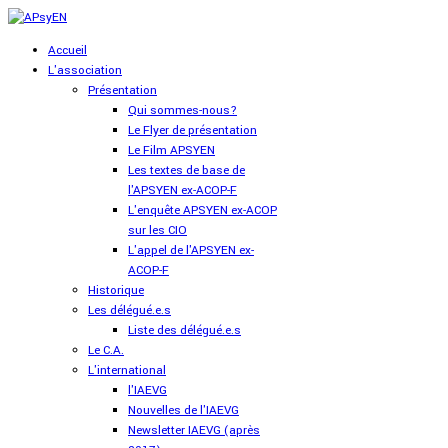
Accueil
L'association
Présentation
Qui sommes-nous?
Le Flyer de présentation
Le Film APSYEN
Les textes de base de
l'APSYEN ex-ACOP-F
L'enquête APSYEN ex-ACOP
sur les CIO
L'appel de l'APSYEN ex-
ACOP-F
Historique
Les délégué.e.s
Liste des délégué.e.s
Le C.A.
L'international
l'IAEVG
Nouvelles de l'IAEVG
Newsletter IAEVG (après