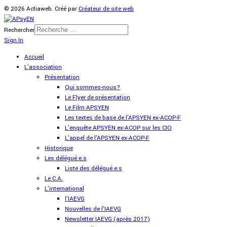
© 2026 Actiaweb. Créé par
Créateur de site web
Rechercher
Sign In
Accueil
L'association
Présentation
Qui sommes-nous?
Le Flyer de présentation
Le Film APSYEN
Les textes de base de l'APSYEN ex-ACOP-F
L'enquête APSYEN ex-ACOP sur les CIO
L'appel de l'APSYEN ex-ACOP-F
Historique
Les délégué.e.s
Liste des délégué.e.s
Le C.A.
L'international
l'IAEVG
Nouvelles de l'IAEVG
Newsletter IAEVG (après 2017)