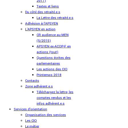
2017)
Textes et liens
Du côté des retraité.e.s
La Lettre des retraité.e.s
Adhésion à l'APSYEN
L'APSYEN en action
CR audience au MEN
(5/2015)
APSYEN ex-ACOP-F en
actions (tout)
Questions écrites des
parlementaires
Les actions des CIO
Printemps 2018
Contacts
Zone adhérent.e.s
Téléchargez la lettre, les
comptes rendus et les
infos adhérent.e.s
Services d'orientation
Organisation des services
Les CIO
Le métier