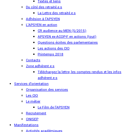
Textes et liens
Du côté des retraité.e.s
La Lettre des retraité.e.s
Adhésion à l'APSYEN
L'APSYEN en action
CR audience au MEN (5/2015)
APSYEN ex-ACOP-F en actions (tout)
Questions écrites des parlementaires
Les actions des CIO
Printemps 2018
Contacts
Zone adhérent.e.s
Téléchargez la lettre, les comptes rendus et les infos
adhérent.e.s
Services d'orientation
Organisation des services
Les CIO
Le métier
Le Film de l'APSYEN
Recrutement
ONISEP
Manifestations
Activités académiques