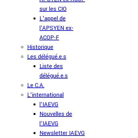
sur les CIO
L'appel de
l'APSYEN ex-
ACOP-F
Historique
Les délégué.e.s
Liste des
délégué.e.s
Le C.A.
L'international
l'IAEVG
Nouvelles de
l'IAEVG
Newsletter IAEVG