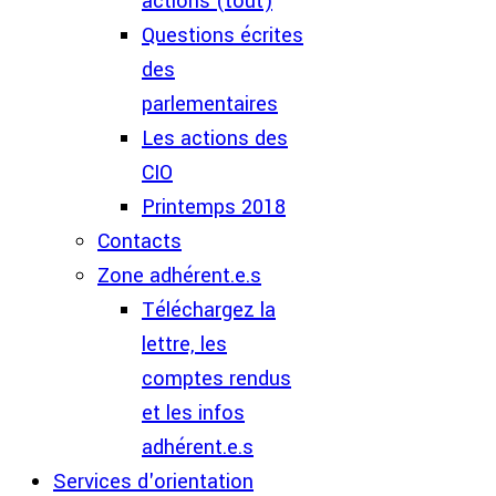
actions (tout)
Questions écrites
des
parlementaires
Les actions des
CIO
Printemps 2018
Contacts
Zone adhérent.e.s
Téléchargez la
lettre, les
comptes rendus
et les infos
adhérent.e.s
Services d'orientation