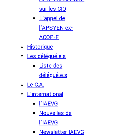
sur les CIO
L'appel de
l'APSYEN ex-
ACOP-F
Historique
Les délégué.e.s
Liste des
délégué.e.s
Le C.A.
L'international
l'IAEVG
Nouvelles de
l'IAEVG
Newsletter IAEVG