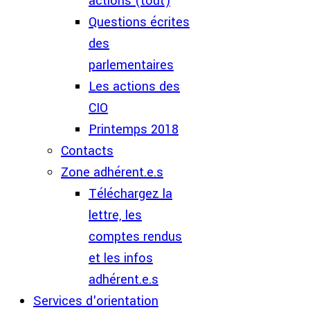
actions (tout)
Questions écrites
des
parlementaires
Les actions des
CIO
Printemps 2018
Contacts
Zone adhérent.e.s
Téléchargez la
lettre, les
comptes rendus
et les infos
adhérent.e.s
Services d'orientation