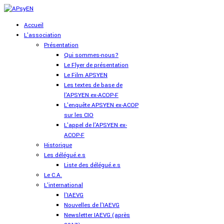
Accueil
L'association
Présentation
Qui sommes-nous?
Le Flyer de présentation
Le Film APSYEN
Les textes de base de
l'APSYEN ex-ACOP-F
L'enquête APSYEN ex-ACOP
sur les CIO
L'appel de l'APSYEN ex-
ACOP-F
Historique
Les délégué.e.s
Liste des délégué.e.s
Le C.A.
L'international
l'IAEVG
Nouvelles de l'IAEVG
Newsletter IAEVG (après