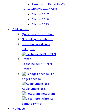
Parution du Décret PsyEN
Le prix APSYEN ex-ACOP-F
Edition 2017
Edition 2018
Edition 2023
Publications
Questions d'orientation
Nos collègues publient
Les initiatives de nos
collègues
La chaine de l'APSYEN,
France
La
page Facebook
Abonnement RSS
Instagram
Le
compte Twitter
Pratiques