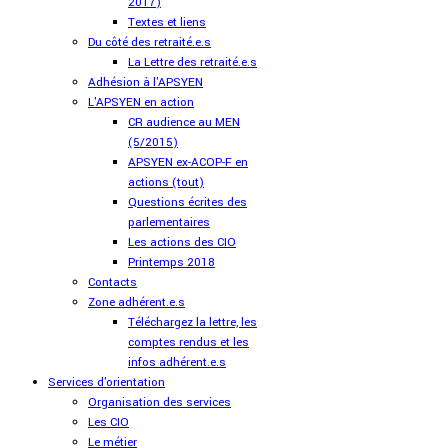
2017)
Textes et liens
Du côté des retraité.e.s
La Lettre des retraité.e.s
Adhésion à l'APSYEN
L'APSYEN en action
CR audience au MEN
(5/2015)
APSYEN ex-ACOP-F en
actions (tout)
Questions écrites des
parlementaires
Les actions des CIO
Printemps 2018
Contacts
Zone adhérent.e.s
Téléchargez la lettre, les
comptes rendus et les
infos adhérent.e.s
Services d'orientation
Organisation des services
Les CIO
Le métier