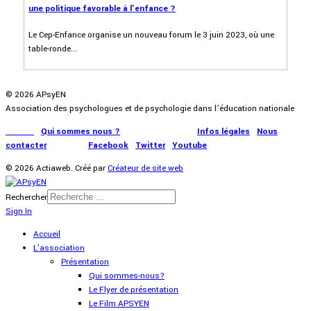
une politique favorable à l'enfance ?
Le Cep-Enfance organise un nouveau forum le 3 juin 2023, où une
table-ronde...
© 2026 APsyEN
Association des psychologues et de psychologie dans l’éducation nationale
Accueil
|
Qui sommes nous ?
|
Communication
|
Infos légales
|
Nous
contacter
|
Presse
|
Facebook
|
Twitter
|
Youtube
© 2026 Actiaweb. Créé par
Créateur de site web
Rechercher
Sign In
Accueil
L'association
Présentation
Qui sommes-nous?
Le Flyer de présentation
Le Film APSYEN