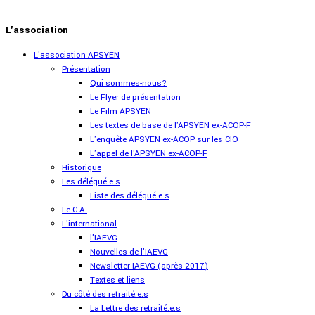
L'association
L'association APSYEN
Présentation
Qui sommes-nous?
Le Flyer de présentation
Le Film APSYEN
Les textes de base de l'APSYEN ex-ACOP-F
L'enquête APSYEN ex-ACOP sur les CIO
L'appel de l'APSYEN ex-ACOP-F
Historique
Les délégué.e.s
Liste des délégué.e.s
Le C.A.
L'international
l'IAEVG
Nouvelles de l'IAEVG
Newsletter IAEVG (après 2017)
Textes et liens
Du côté des retraité.e.s
La Lettre des retraité.e.s