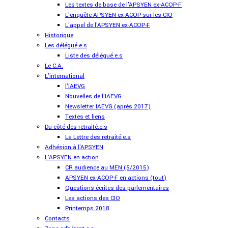
Les textes de base de l'APSYEN ex-ACOP-F
L'enquête APSYEN ex-ACOP sur les CIO
L'appel de l'APSYEN ex-ACOP-F
Historique
Les délégué.e.s
Liste des délégué.e.s
Le C.A.
L'international
l'IAEVG
Nouvelles de l'IAEVG
Newsletter IAEVG (après 2017)
Textes et liens
Du côté des retraité.e.s
La Lettre des retraité.e.s
Adhésion à l'APSYEN
L'APSYEN en action
CR audience au MEN (5/2015)
APSYEN ex-ACOP-F en actions (tout)
Questions écrites des parlementaires
Les actions des CIO
Printemps 2018
Contacts