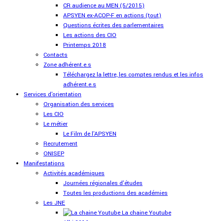
CR audience au MEN (5/2015)
APSYEN ex-ACOP-F en actions (tout)
Questions écrites des parlementaires
Les actions des CIO
Printemps 2018
Contacts
Zone adhérent.e.s
Téléchargez la lettre, les comptes rendus et les infos
adhérent.e.s
Services d'orientation
Organisation des services
Les CIO
Le métier
Le Film de l'APSYEN
Recrutement
ONISEP
Manifestations
Activités académiques
Journées régionales d'études
Toutes les productions des académies
Les JNE
La chaine Youtube