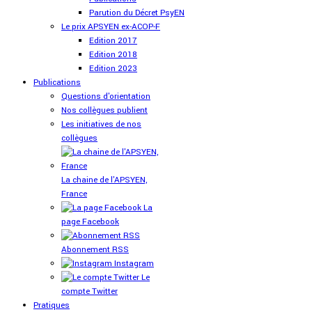
Parution du Décret PsyEN
Le prix APSYEN ex-ACOP-F
Edition 2017
Edition 2018
Edition 2023
Publications
Questions d'orientation
Nos collègues publient
Les initiatives de nos
collègues
La chaine de l'APSYEN,
France
La
page Facebook
Abonnement RSS
Instagram
Le
compte Twitter
Pratiques