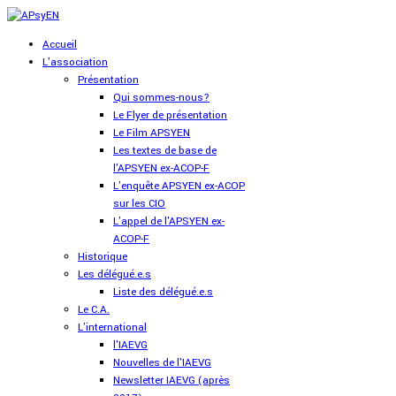
Accueil
L'association
Présentation
Qui sommes-nous?
Le Flyer de présentation
Le Film APSYEN
Les textes de base de
l'APSYEN ex-ACOP-F
L'enquête APSYEN ex-ACOP
sur les CIO
L'appel de l'APSYEN ex-
ACOP-F
Historique
Les délégué.e.s
Liste des délégué.e.s
Le C.A.
L'international
l'IAEVG
Nouvelles de l'IAEVG
Newsletter IAEVG (après