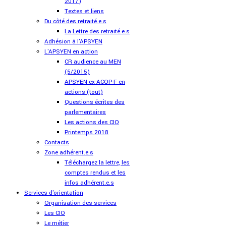
2017)
Textes et liens
Du côté des retraité.e.s
La Lettre des retraité.e.s
Adhésion à l'APSYEN
L'APSYEN en action
CR audience au MEN
(5/2015)
APSYEN ex-ACOP-F en
actions (tout)
Questions écrites des
parlementaires
Les actions des CIO
Printemps 2018
Contacts
Zone adhérent.e.s
Téléchargez la lettre, les
comptes rendus et les
infos adhérent.e.s
Services d'orientation
Organisation des services
Les CIO
Le métier