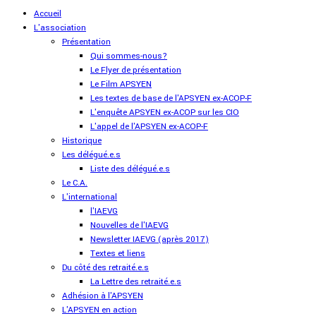
Accueil
L'association
Présentation
Qui sommes-nous?
Le Flyer de présentation
Le Film APSYEN
Les textes de base de l'APSYEN ex-ACOP-F
L'enquête APSYEN ex-ACOP sur les CIO
L'appel de l'APSYEN ex-ACOP-F
Historique
Les délégué.e.s
Liste des délégué.e.s
Le C.A.
L'international
l'IAEVG
Nouvelles de l'IAEVG
Newsletter IAEVG (après 2017)
Textes et liens
Du côté des retraité.e.s
La Lettre des retraité.e.s
Adhésion à l'APSYEN
L'APSYEN en action