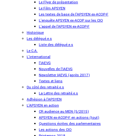
Le Flyer de présentation
Le Film APSYEN
Les textes de base de l'APSYEN ex-ACOP-F
L'enquête APSYEN ex-ACOP sur les CIO
L'appel de l'APSYEN ex-ACOP-F
Historique
Les délégué.e.s
Liste des délégué.e.s
Le C.A.
L'international
l'IAEVG
Nouvelles de l'IAEVG
Newsletter IAEVG (après 2017)
Textes et liens
Du côté des retraité.e.s
La Lettre des retraité.e.s
Adhésion à l'APSYEN
L'APSYEN en action
CR audience au MEN (5/2015)
APSYEN ex-ACOP-F en actions (tout)
Questions écrites des parlementaires
Les actions des CIO
Printemps 2018