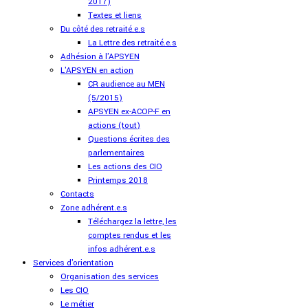
2017)
Textes et liens
Du côté des retraité.e.s
La Lettre des retraité.e.s
Adhésion à l'APSYEN
L'APSYEN en action
CR audience au MEN
(5/2015)
APSYEN ex-ACOP-F en
actions (tout)
Questions écrites des
parlementaires
Les actions des CIO
Printemps 2018
Contacts
Zone adhérent.e.s
Téléchargez la lettre, les
comptes rendus et les
infos adhérent.e.s
Services d'orientation
Organisation des services
Les CIO
Le métier