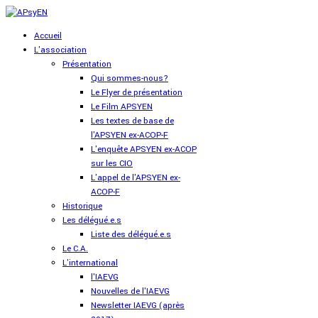
Accueil
L'association
Présentation
Qui sommes-nous?
Le Flyer de présentation
Le Film APSYEN
Les textes de base de
l'APSYEN ex-ACOP-F
L'enquête APSYEN ex-ACOP
sur les CIO
L'appel de l'APSYEN ex-
ACOP-F
Historique
Les délégué.e.s
Liste des délégué.e.s
Le C.A.
L'international
l'IAEVG
Nouvelles de l'IAEVG
Newsletter IAEVG (après