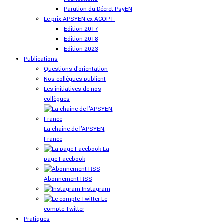
Parution du Décret PsyEN
Le prix APSYEN ex-ACOP-F
Edition 2017
Edition 2018
Edition 2023
Publications
Questions d'orientation
Nos collègues publient
Les initiatives de nos
collègues
La chaine de l'APSYEN,
France
La
page Facebook
Abonnement RSS
Instagram
Le
compte Twitter
Pratiques