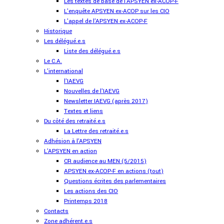
Les textes de base de l'APSYEN ex-ACOP-F
L'enquête APSYEN ex-ACOP sur les CIO
L'appel de l'APSYEN ex-ACOP-F
Historique
Les délégué.e.s
Liste des délégué.e.s
Le C.A.
L'international
l'IAEVG
Nouvelles de l'IAEVG
Newsletter IAEVG (après 2017)
Textes et liens
Du côté des retraité.e.s
La Lettre des retraité.e.s
Adhésion à l'APSYEN
L'APSYEN en action
CR audience au MEN (5/2015)
APSYEN ex-ACOP-F en actions (tout)
Questions écrites des parlementaires
Les actions des CIO
Printemps 2018
Contacts
Zone adhérent.e.s