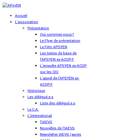
Accueil
L'association
Présentation
Qui sommes-nous?
Le Flyer de présentation
Le Film APSYEN
Les textes de base de
l'APSYEN ex-ACOP-F
L'enquête APSYEN ex-ACOP
sur les CIO
L'appel de l'APSYEN ex-
ACOP-F
Historique
Les délégué.e.s
Liste des délégué.e.s
Le C.A.
L'international
l'IAEVG
Nouvelles de l'IAEVG
Newsletter IAEVG (après