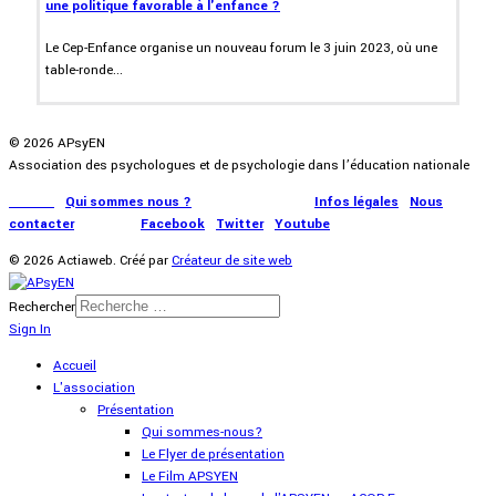
une politique favorable à l'enfance ?
Le Cep-Enfance organise un nouveau forum le 3 juin 2023, où une
table-ronde...
© 2026 APsyEN
Association des psychologues et de psychologie dans l’éducation nationale
Accueil
|
Qui sommes nous ?
|
Communication
|
Infos légales
|
Nous
contacter
|
Presse
|
Facebook
|
Twitter
|
Youtube
© 2026 Actiaweb. Créé par
Créateur de site web
Rechercher
Sign In
Accueil
L'association
Présentation
Qui sommes-nous?
Le Flyer de présentation
Le Film APSYEN