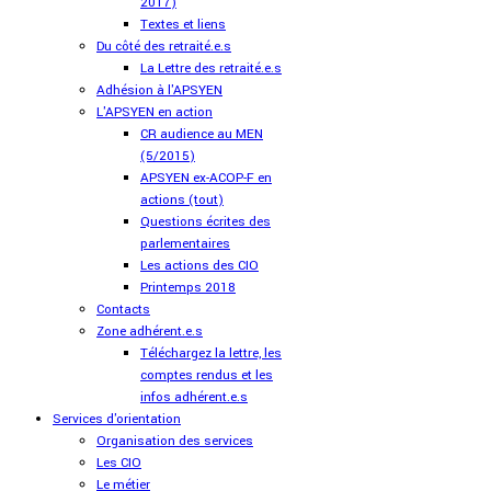
2017)
Textes et liens
Du côté des retraité.e.s
La Lettre des retraité.e.s
Adhésion à l'APSYEN
L'APSYEN en action
CR audience au MEN
(5/2015)
APSYEN ex-ACOP-F en
actions (tout)
Questions écrites des
parlementaires
Les actions des CIO
Printemps 2018
Contacts
Zone adhérent.e.s
Téléchargez la lettre, les
comptes rendus et les
infos adhérent.e.s
Services d'orientation
Organisation des services
Les CIO
Le métier