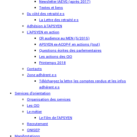
Newsletter IAEVG (après 2017)
Textes et liens
Du côté des retraité.e.s
La Lettre des retraité.e.s
Adhésion à l'APSYEN
L'APSYEN en action
CR audience au MEN (5/2015)
APSYEN ex-ACOP-F en actions (tout)
Questions écrites des parlementaires
Les actions des CIO
Printemps 2018
Contacts
Zone adhérent.e.s
Téléchargez la lettre, les comptes rendus et les infos
adhérent.e.s
Services d'orientation
Organisation des services
Les CIO
Le métier
Le Film de l'APSYEN
Recrutement
ONISEP
Manifestations