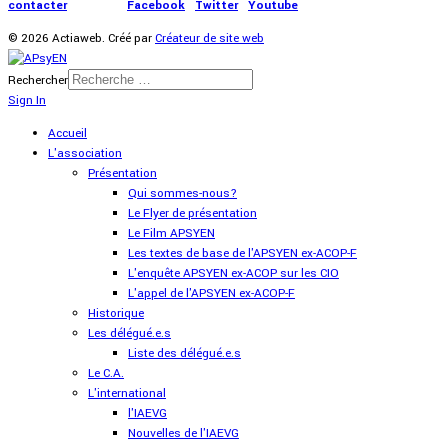
contacter
|
Presse
|
Facebook
|
Twitter
|
Youtube
© 2026 Actiaweb. Créé par
Créateur de site web
Rechercher
Sign In
Accueil
L'association
Présentation
Qui sommes-nous?
Le Flyer de présentation
Le Film APSYEN
Les textes de base de l'APSYEN ex-ACOP-F
L'enquête APSYEN ex-ACOP sur les CIO
L'appel de l'APSYEN ex-ACOP-F
Historique
Les délégué.e.s
Liste des délégué.e.s
Le C.A.
L'international
l'IAEVG
Nouvelles de l'IAEVG