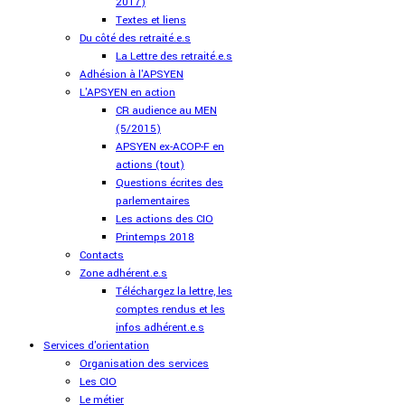
2017)
Textes et liens
Du côté des retraité.e.s
La Lettre des retraité.e.s
Adhésion à l'APSYEN
L'APSYEN en action
CR audience au MEN
(5/2015)
APSYEN ex-ACOP-F en
actions (tout)
Questions écrites des
parlementaires
Les actions des CIO
Printemps 2018
Contacts
Zone adhérent.e.s
Téléchargez la lettre, les
comptes rendus et les
infos adhérent.e.s
Services d'orientation
Organisation des services
Les CIO
Le métier