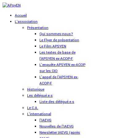
Accueil
L'association
Présentation
Qui sommes-nous?
Le Flyer de présentation
Le Film APSYEN
Les textes de base de
l'APSYEN ex-ACOP-F
L'enquête APSYEN ex-ACOP
sur les CIO
L'appel de l'APSYEN ex-
ACOP-F
Historique
Les délégué.e.s
Liste des délégué.e.s
Le C.A.
L'international
l'IAEVG
Nouvelles de l'IAEVG
Newsletter IAEVG (après