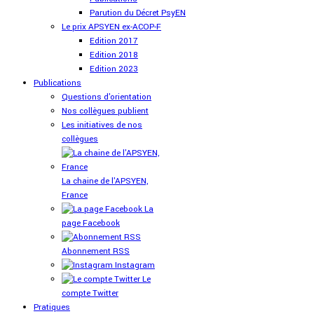
Parution du Décret PsyEN
Le prix APSYEN ex-ACOP-F
Edition 2017
Edition 2018
Edition 2023
Publications
Questions d'orientation
Nos collègues publient
Les initiatives de nos
collègues
La chaine de l'APSYEN,
France
La
page Facebook
Abonnement RSS
Instagram
Le
compte Twitter
Pratiques