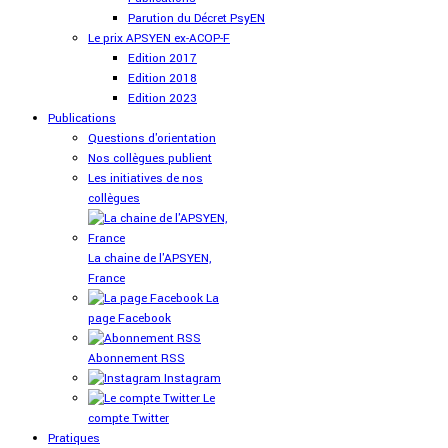
Parution du Décret PsyEN
Le prix APSYEN ex-ACOP-F
Edition 2017
Edition 2018
Edition 2023
Publications
Questions d'orientation
Nos collègues publient
Les initiatives de nos
collègues
La chaine de l'APSYEN,
France
La
page Facebook
Abonnement RSS
Instagram
Le
compte Twitter
Pratiques