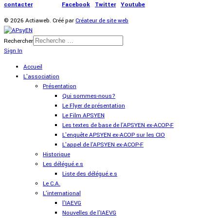
contacter
|
Presse
|
Facebook
|
Twitter
|
Youtube
© 2026 Actiaweb. Créé par
Créateur de site web
Rechercher
Sign In
Accueil
L'association
Présentation
Qui sommes-nous?
Le Flyer de présentation
Le Film APSYEN
Les textes de base de l'APSYEN ex-ACOP-F
L'enquête APSYEN ex-ACOP sur les CIO
L'appel de l'APSYEN ex-ACOP-F
Historique
Les délégué.e.s
Liste des délégué.e.s
Le C.A.
L'international
l'IAEVG
Nouvelles de l'IAEVG