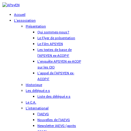
Accueil
L'association
Présentation
Qui sommes-nous?
Le Flyer de présentation
Le Film APSYEN
Les textes de base de
l'APSYEN ex-ACOP-F
L'enquête APSYEN ex-ACOP
sur les CIO
L'appel de l'APSYEN ex-
ACOP-F
Historique
Les délégué.e.s
Liste des délégué.e.s
Le C.A.
L'international
l'IAEVG
Nouvelles de l'IAEVG
Newsletter IAEVG (après