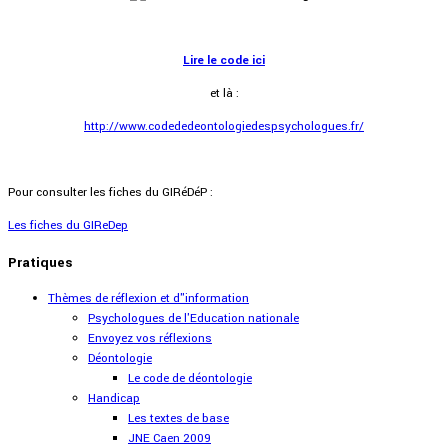
Lire le code ici
et là :
http://www.codededeontologiedespsychologues.fr/
Pour consulter les fiches du GIRéDéP :
Les fiches du GIReDep
Pratiques
Thèmes de réflexion et d"information
Psychologues de l'Education nationale
Envoyez vos réflexions
Déontologie
Le code de déontologie
Handicap
Les textes de base
JNE Caen 2009