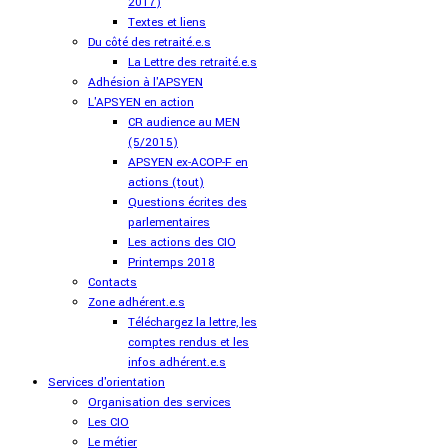
2017)
Textes et liens
Du côté des retraité.e.s
La Lettre des retraité.e.s
Adhésion à l'APSYEN
L'APSYEN en action
CR audience au MEN
(5/2015)
APSYEN ex-ACOP-F en
actions (tout)
Questions écrites des
parlementaires
Les actions des CIO
Printemps 2018
Contacts
Zone adhérent.e.s
Téléchargez la lettre, les
comptes rendus et les
infos adhérent.e.s
Services d'orientation
Organisation des services
Les CIO
Le métier