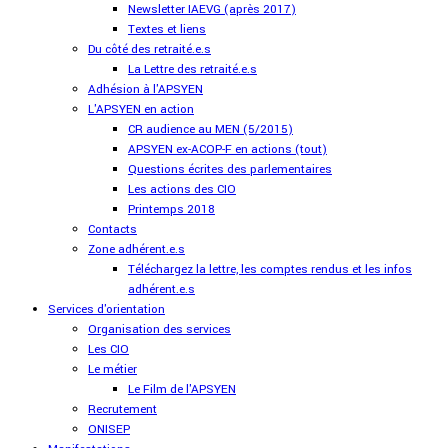
Newsletter IAEVG (après 2017)
Textes et liens
Du côté des retraité.e.s
La Lettre des retraité.e.s
Adhésion à l'APSYEN
L'APSYEN en action
CR audience au MEN (5/2015)
APSYEN ex-ACOP-F en actions (tout)
Questions écrites des parlementaires
Les actions des CIO
Printemps 2018
Contacts
Zone adhérent.e.s
Téléchargez la lettre, les comptes rendus et les infos
adhérent.e.s
Services d'orientation
Organisation des services
Les CIO
Le métier
Le Film de l'APSYEN
Recrutement
ONISEP