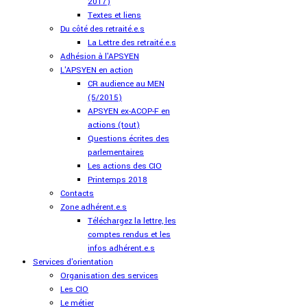
2017)
Textes et liens
Du côté des retraité.e.s
La Lettre des retraité.e.s
Adhésion à l'APSYEN
L'APSYEN en action
CR audience au MEN
(5/2015)
APSYEN ex-ACOP-F en
actions (tout)
Questions écrites des
parlementaires
Les actions des CIO
Printemps 2018
Contacts
Zone adhérent.e.s
Téléchargez la lettre, les
comptes rendus et les
infos adhérent.e.s
Services d'orientation
Organisation des services
Les CIO
Le métier