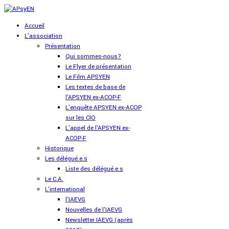
Accueil
L'association
Présentation
Qui sommes-nous?
Le Flyer de présentation
Le Film APSYEN
Les textes de base de
l'APSYEN ex-ACOP-F
L'enquête APSYEN ex-ACOP
sur les CIO
L'appel de l'APSYEN ex-
ACOP-F
Historique
Les délégué.e.s
Liste des délégué.e.s
Le C.A.
L'international
l'IAEVG
Nouvelles de l'IAEVG
Newsletter IAEVG (après