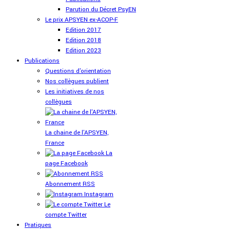
Parution du Décret PsyEN
Le prix APSYEN ex-ACOP-F
Edition 2017
Edition 2018
Edition 2023
Publications
Questions d'orientation
Nos collègues publient
Les initiatives de nos
collègues
La chaine de l'APSYEN,
France
La
page Facebook
Abonnement RSS
Instagram
Le
compte Twitter
Pratiques