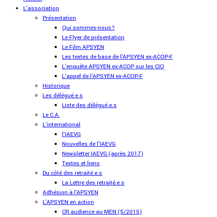
L'association
Présentation
Qui sommes-nous?
Le Flyer de présentation
Le Film APSYEN
Les textes de base de l'APSYEN ex-ACOP-F
L'enquête APSYEN ex-ACOP sur les CIO
L'appel de l'APSYEN ex-ACOP-F
Historique
Les délégué.e.s
Liste des délégué.e.s
Le C.A.
L'international
l'IAEVG
Nouvelles de l'IAEVG
Newsletter IAEVG (après 2017)
Textes et liens
Du côté des retraité.e.s
La Lettre des retraité.e.s
Adhésion à l'APSYEN
L'APSYEN en action
CR audience au MEN (5/2015)