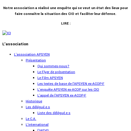
Notre association a réalisé une enquête qui se veut un état des lieux pour
faire connaître la situation des CIO et faciliter leur défense.
LIRE :
L'association
L'association APSYEN
Présentation
Qui sommes-nous?
Le Flyer de présentation
Le Film APSYEN
Les textes de base de l'APSYEN ex-ACOP-F
L'enquête APSYEN ex-ACOP sur les CIO
L'appel de l'APSYEN ex-ACOP-F
Historique
Les délégué.e.s
Liste des délégué.e.s
Le C.A.
L'international
l'IAEVG