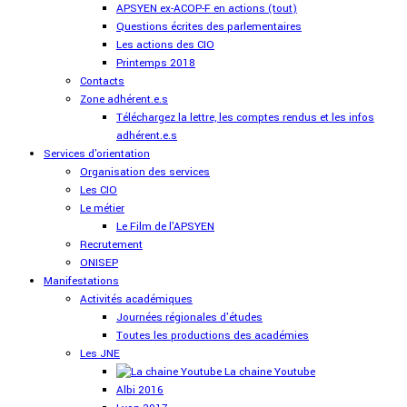
APSYEN ex-ACOP-F en actions (tout)
Questions écrites des parlementaires
Les actions des CIO
Printemps 2018
Contacts
Zone adhérent.e.s
Téléchargez la lettre, les comptes rendus et les infos
adhérent.e.s
Services d'orientation
Organisation des services
Les CIO
Le métier
Le Film de l'APSYEN
Recrutement
ONISEP
Manifestations
Activités académiques
Journées régionales d'études
Toutes les productions des académies
Les JNE
La chaine Youtube
Albi 2016