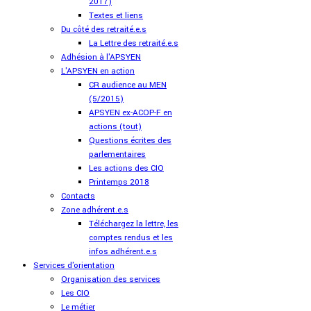
2017)
Textes et liens
Du côté des retraité.e.s
La Lettre des retraité.e.s
Adhésion à l'APSYEN
L'APSYEN en action
CR audience au MEN
(5/2015)
APSYEN ex-ACOP-F en
actions (tout)
Questions écrites des
parlementaires
Les actions des CIO
Printemps 2018
Contacts
Zone adhérent.e.s
Téléchargez la lettre, les
comptes rendus et les
infos adhérent.e.s
Services d'orientation
Organisation des services
Les CIO
Le métier