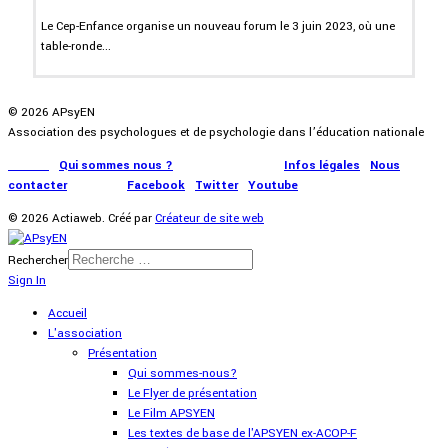
Le Cep-Enfance organise un nouveau forum le 3 juin 2023, où une
table-ronde...
© 2026 APsyEN
Association des psychologues et de psychologie dans l’éducation nationale
Accueil
|
Qui sommes nous ?
|
Communication
|
Infos légales
|
Nous
contacter
|
Presse
|
Facebook
|
Twitter
|
Youtube
© 2026 Actiaweb. Créé par
Créateur de site web
Rechercher
Sign In
Accueil
L'association
Présentation
Qui sommes-nous?
Le Flyer de présentation
Le Film APSYEN
Les textes de base de l'APSYEN ex-ACOP-F