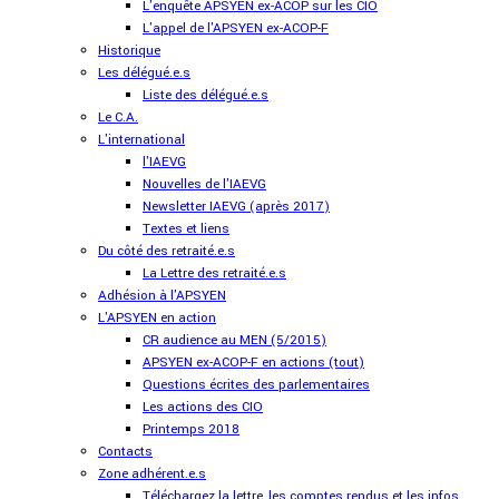
L'enquête APSYEN ex-ACOP sur les CIO
L'appel de l'APSYEN ex-ACOP-F
Historique
Les délégué.e.s
Liste des délégué.e.s
Le C.A.
L'international
l'IAEVG
Nouvelles de l'IAEVG
Newsletter IAEVG (après 2017)
Textes et liens
Du côté des retraité.e.s
La Lettre des retraité.e.s
Adhésion à l'APSYEN
L'APSYEN en action
CR audience au MEN (5/2015)
APSYEN ex-ACOP-F en actions (tout)
Questions écrites des parlementaires
Les actions des CIO
Printemps 2018
Contacts
Zone adhérent.e.s
Téléchargez la lettre, les comptes rendus et les infos