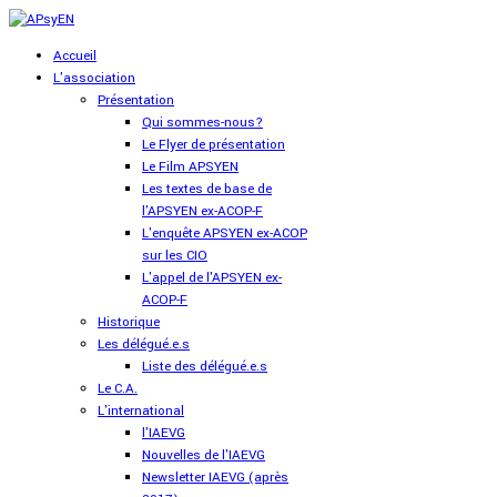
Accueil
L'association
Présentation
Qui sommes-nous?
Le Flyer de présentation
Le Film APSYEN
Les textes de base de
l'APSYEN ex-ACOP-F
L'enquête APSYEN ex-ACOP
sur les CIO
L'appel de l'APSYEN ex-
ACOP-F
Historique
Les délégué.e.s
Liste des délégué.e.s
Le C.A.
L'international
l'IAEVG
Nouvelles de l'IAEVG
Newsletter IAEVG (après