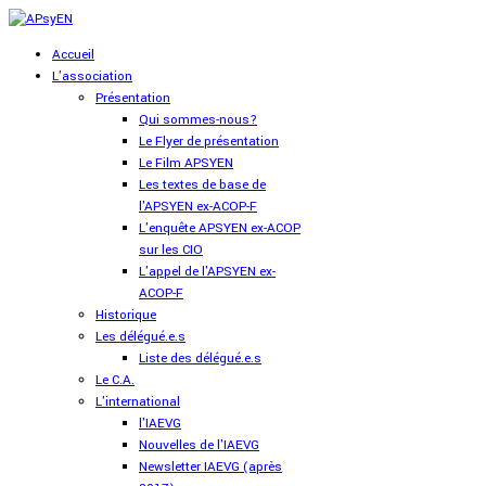
Accueil
L'association
Présentation
Qui sommes-nous?
Le Flyer de présentation
Le Film APSYEN
Les textes de base de
l'APSYEN ex-ACOP-F
L'enquête APSYEN ex-ACOP
sur les CIO
L'appel de l'APSYEN ex-
ACOP-F
Historique
Les délégué.e.s
Liste des délégué.e.s
Le C.A.
L'international
l'IAEVG
Nouvelles de l'IAEVG
Newsletter IAEVG (après