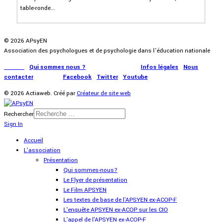
table-ronde...
© 2026 APsyEN
Association des psychologues et de psychologie dans l’éducation nationale
Accueil
|
Qui sommes nous ?
|
Communication
|
Infos légales
|
Nous
contacter
|
Presse
|
Facebook
|
Twitter
|
Youtube
© 2026 Actiaweb. Créé par
Créateur de site web
Rechercher
Sign In
Accueil
L'association
Présentation
Qui sommes-nous?
Le Flyer de présentation
Le Film APSYEN
Les textes de base de l'APSYEN ex-ACOP-F
L'enquête APSYEN ex-ACOP sur les CIO
L'appel de l'APSYEN ex-ACOP-F