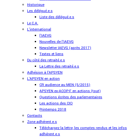
Historique
Les délégué.e.s
Liste des délégué.e.s
Le C.A.
L'international
l'IAEVG
Nouvelles de l'IAEVG
Newsletter IAEVG (après 2017)
Textes et liens
Du côté des retraité.e.s
La Lettre des retraité.e.s
Adhésion à l'APSYEN
L'APSYEN en action
CR audience au MEN (5/2015)
APSYEN ex-ACOP-F en actions (tout)
Questions écrites des parlementaires
Les actions des CIO
Printemps 2018
Contacts
Zone adhérent.e.s
Téléchargez la lettre, les comptes rendus et les infos
adhérent.e.s