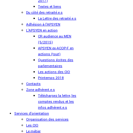
2017)
Textes et liens
Du côté des retraité.e.s
La Lettre des retraité.e.s
Adhésion à l'APSYEN
L'APSYEN en action
CR audience au MEN
(5/2015)
APSYEN ex-ACOP-F en
actions (tout)
Questions écrites des
parlementaires
Les actions des CIO
Printemps 2018
Contacts
Zone adhérent.e.s
Téléchargez la lettre, les
comptes rendus et les
infos adhérent.e.s
Services d'orientation
Organisation des services
Les CIO
Le métier