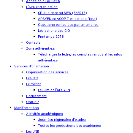
Adhésion à l'APSYEN
L'APSYEN en action
CR audience au MEN (5/2015)
APSYEN ex-ACOP-F en actions (tout)
Questions écrites des parlementaires
Les actions des CIO
Printemps 2018
Contacts
Zone adhérent.e.s
Téléchargez la lettre, les comptes rendus et les infos
adhérent.e.s
Services d'orientation
Organisation des services
Les CIO
Le métier
Le Film de l'APSYEN
Recrutement
ONISEP
Manifestations
Activités académiques
Journées régionales d'études
Toutes les productions des académies
Les JNE