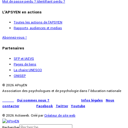
Mot de passe perdu ?
Identifiant perdu ?
L'APSYEN en actions
Toutes les actions de l'APSYEN
Rapports, audiences et medias
Abonnez-vous !
Partenaires
SFP et IAEVG
Pages de liens
La chaire UNESCO
ONISEP
© 2026 APsyEN
Association des psychologues et de psychologie dans l’éducation nationale
Accueil
|
Qui sommes nous ?
|
Communication
|
Infos légales
|
Nous
contacter
|
Presse
|
Facebook
|
Twitter
|
Youtube
© 2026 Actiaweb. Créé par
Créateur de site web
Rechercher