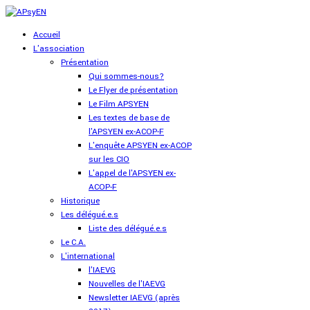
Accueil
L'association
Présentation
Qui sommes-nous?
Le Flyer de présentation
Le Film APSYEN
Les textes de base de
l'APSYEN ex-ACOP-F
L'enquête APSYEN ex-ACOP
sur les CIO
L'appel de l'APSYEN ex-
ACOP-F
Historique
Les délégué.e.s
Liste des délégué.e.s
Le C.A.
L'international
l'IAEVG
Nouvelles de l'IAEVG
Newsletter IAEVG (après