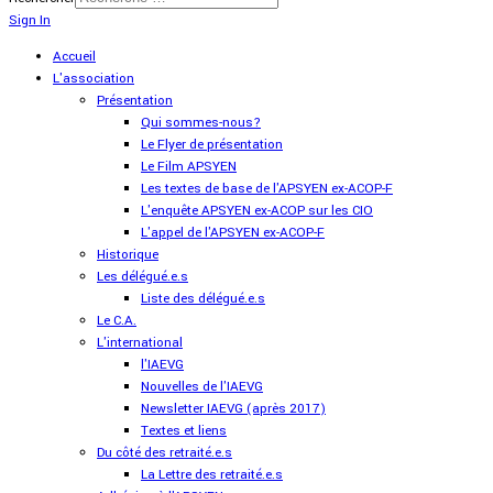
Sign In
Accueil
L'association
Présentation
Qui sommes-nous?
Le Flyer de présentation
Le Film APSYEN
Les textes de base de l'APSYEN ex-ACOP-F
L'enquête APSYEN ex-ACOP sur les CIO
L'appel de l'APSYEN ex-ACOP-F
Historique
Les délégué.e.s
Liste des délégué.e.s
Le C.A.
L'international
l'IAEVG
Nouvelles de l'IAEVG
Newsletter IAEVG (après 2017)
Textes et liens
Du côté des retraité.e.s
La Lettre des retraité.e.s