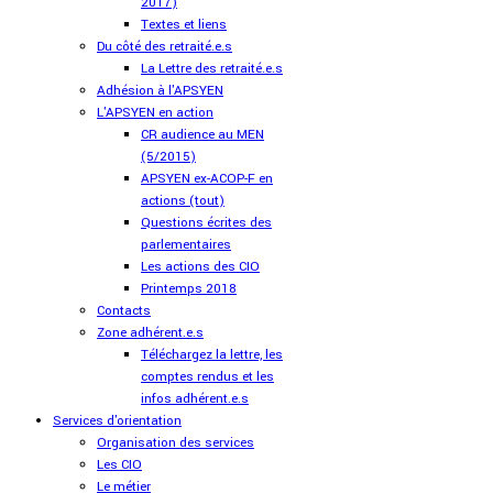
2017)
Textes et liens
Du côté des retraité.e.s
La Lettre des retraité.e.s
Adhésion à l'APSYEN
L'APSYEN en action
CR audience au MEN
(5/2015)
APSYEN ex-ACOP-F en
actions (tout)
Questions écrites des
parlementaires
Les actions des CIO
Printemps 2018
Contacts
Zone adhérent.e.s
Téléchargez la lettre, les
comptes rendus et les
infos adhérent.e.s
Services d'orientation
Organisation des services
Les CIO
Le métier