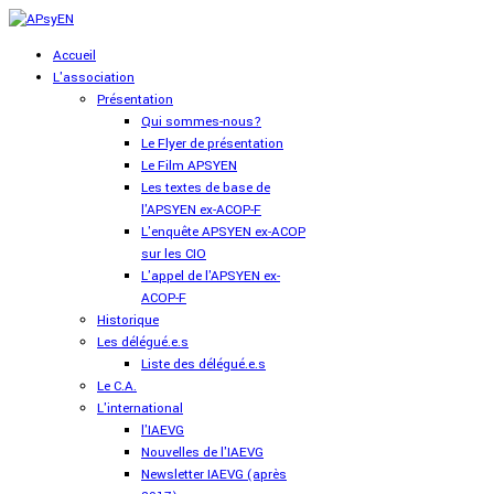
Accueil
L'association
Présentation
Qui sommes-nous?
Le Flyer de présentation
Le Film APSYEN
Les textes de base de
l'APSYEN ex-ACOP-F
L'enquête APSYEN ex-ACOP
sur les CIO
L'appel de l'APSYEN ex-
ACOP-F
Historique
Les délégué.e.s
Liste des délégué.e.s
Le C.A.
L'international
l'IAEVG
Nouvelles de l'IAEVG
Newsletter IAEVG (après