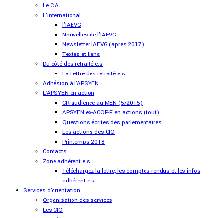
Le C.A.
L'international
l'IAEVG
Nouvelles de l'IAEVG
Newsletter IAEVG (après 2017)
Textes et liens
Du côté des retraité.e.s
La Lettre des retraité.e.s
Adhésion à l'APSYEN
L'APSYEN en action
CR audience au MEN (5/2015)
APSYEN ex-ACOP-F en actions (tout)
Questions écrites des parlementaires
Les actions des CIO
Printemps 2018
Contacts
Zone adhérent.e.s
Téléchargez la lettre, les comptes rendus et les infos
adhérent.e.s
Services d'orientation
Organisation des services
Les CIO