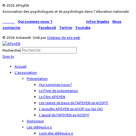
© 2026 APsyEN
Association des psychologues et de psychologie dans l’éducation nationale
Accueil
|
Qui sommes nous ?
|
Communication
|
Infos légales
|
Nous
contacter
|
Presse
|
Facebook
|
Twitter
|
Youtube
© 2026 Actiaweb. Créé par
Créateur de site web
Rechercher
Sign In
Accueil
L'association
Présentation
Qui sommes-nous?
Le Flyer de présentation
Le Film APSYEN
Les textes de base de l'APSYEN ex-ACOP-F
L'enquête APSYEN ex-ACOP sur les CIO
L'appel de l'APSYEN ex-ACOP-F
Historique
Les délégué.e.s
Liste des délégué.e.s