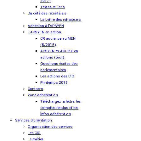
2017)
Textes et liens
Du côté des retraité.e.s
La Lettre des retraité.e.s
Adhésion à l'APSYEN
L'APSYEN en action
CR audience au MEN
(5/2015)
APSYEN ex-ACOP-F en
actions (tout)
Questions écrites des
parlementaires
Les actions des CIO
Printemps 2018
Contacts
Zone adhérent.e.s
Téléchargez la lettre, les
comptes rendus et les
infos adhérent.e.s
Services d'orientation
Organisation des services
Les CIO
Le métier