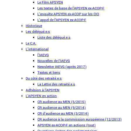
Le Film APSYEN
Les textes de base de l'APSYEN ex-ACOP-F
L'enquête APSYEN ex-ACOP sur les CIO
L'appel de l'APSYEN ex-ACOP-F
Historique
Les délégué.e.s
Liste des délégué.e.s
Le C.A.
L'international
l'IAEVG
Nouvelles de l'IAEVG
Newsletter IAEVG (après 2017)
Textes et liens
Du côté des retraité.e.s
La Lettre des retraité.e.s
Adhésion à l'APSYEN
L'APSYEN en action
CR audience au MEN (5/2015)
CR audience au MEN (9/2014)
CR d'audience au MEN (3/2014)
CR audience à la commission européenne (12/2013)
APSYEN ex-ACOP-F en actions (tout)