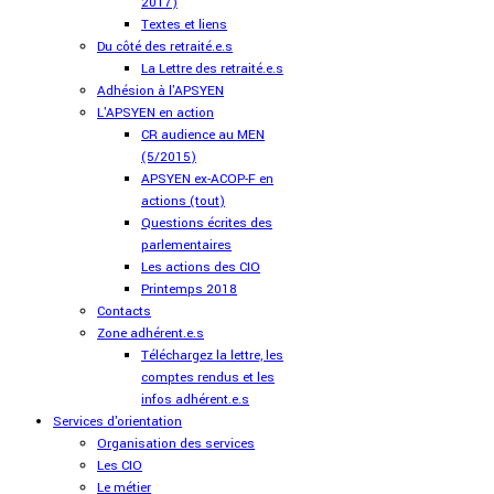
2017)
Textes et liens
Du côté des retraité.e.s
La Lettre des retraité.e.s
Adhésion à l'APSYEN
L'APSYEN en action
CR audience au MEN
(5/2015)
APSYEN ex-ACOP-F en
actions (tout)
Questions écrites des
parlementaires
Les actions des CIO
Printemps 2018
Contacts
Zone adhérent.e.s
Téléchargez la lettre, les
comptes rendus et les
infos adhérent.e.s
Services d'orientation
Organisation des services
Les CIO
Le métier