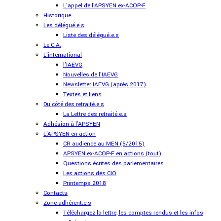
L'appel de l'APSYEN ex-ACOP-F
Historique
Les délégué.e.s
Liste des délégué.e.s
Le C.A.
L'international
l'IAEVG
Nouvelles de l'IAEVG
Newsletter IAEVG (après 2017)
Textes et liens
Du côté des retraité.e.s
La Lettre des retraité.e.s
Adhésion à l'APSYEN
L'APSYEN en action
CR audience au MEN (5/2015)
APSYEN ex-ACOP-F en actions (tout)
Questions écrites des parlementaires
Les actions des CIO
Printemps 2018
Contacts
Zone adhérent.e.s
Téléchargez la lettre, les comptes rendus et les infos