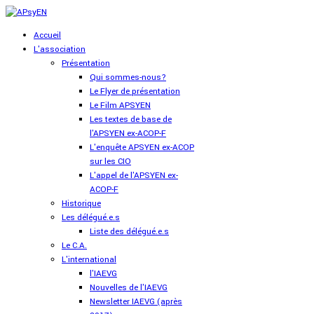
Accueil
L'association
Présentation
Qui sommes-nous?
Le Flyer de présentation
Le Film APSYEN
Les textes de base de
l'APSYEN ex-ACOP-F
L'enquête APSYEN ex-ACOP
sur les CIO
L'appel de l'APSYEN ex-
ACOP-F
Historique
Les délégué.e.s
Liste des délégué.e.s
Le C.A.
L'international
l'IAEVG
Nouvelles de l'IAEVG
Newsletter IAEVG (après