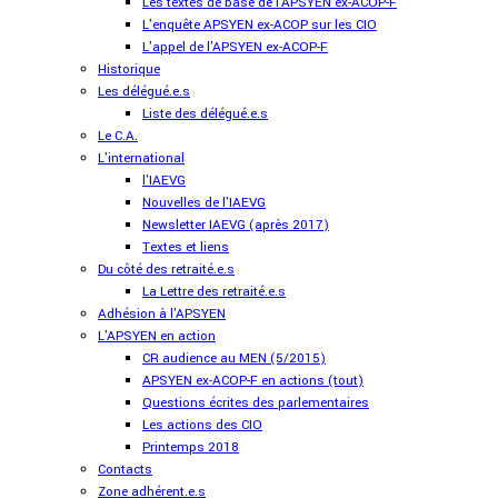
Les textes de base de l'APSYEN ex-ACOP-F
L'enquête APSYEN ex-ACOP sur les CIO
L'appel de l'APSYEN ex-ACOP-F
Historique
Les délégué.e.s
Liste des délégué.e.s
Le C.A.
L'international
l'IAEVG
Nouvelles de l'IAEVG
Newsletter IAEVG (après 2017)
Textes et liens
Du côté des retraité.e.s
La Lettre des retraité.e.s
Adhésion à l'APSYEN
L'APSYEN en action
CR audience au MEN (5/2015)
APSYEN ex-ACOP-F en actions (tout)
Questions écrites des parlementaires
Les actions des CIO
Printemps 2018
Contacts
Zone adhérent.e.s