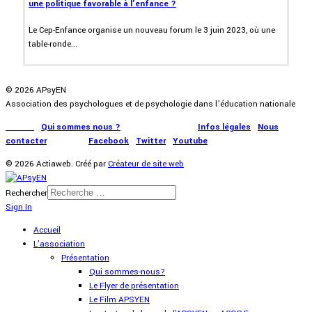
une politique favorable à l'enfance ?
Le Cep-Enfance organise un nouveau forum le 3 juin 2023, où une
table-ronde...
© 2026 APsyEN
Association des psychologues et de psychologie dans l’éducation nationale
Accueil
|
Qui sommes nous ?
|
Communication
|
Infos légales
|
Nous
contacter
|
Presse
|
Facebook
|
Twitter
|
Youtube
© 2026 Actiaweb. Créé par
Créateur de site web
Rechercher
Sign In
Accueil
L'association
Présentation
Qui sommes-nous?
Le Flyer de présentation
Le Film APSYEN