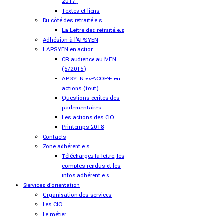
2017)
Textes et liens
Du côté des retraité.e.s
La Lettre des retraité.e.s
Adhésion à l'APSYEN
L'APSYEN en action
CR audience au MEN
(5/2015)
APSYEN ex-ACOP-F en
actions (tout)
Questions écrites des
parlementaires
Les actions des CIO
Printemps 2018
Contacts
Zone adhérent.e.s
Téléchargez la lettre, les
comptes rendus et les
infos adhérent.e.s
Services d'orientation
Organisation des services
Les CIO
Le métier