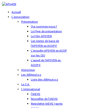
Accueil
L'association
Présentation
Qui sommes-nous?
Le Flyer de présentation
Le Film APSYEN
Les textes de base de
l'APSYEN ex-ACOP-F
L'enquête APSYEN ex-ACOP
sur les CIO
L'appel de l'APSYEN ex-
ACOP-F
Historique
Les délégué.e.s
Liste des délégué.e.s
Le C.A.
L'international
l'IAEVG
Nouvelles de l'IAEVG
Newsletter IAEVG (après