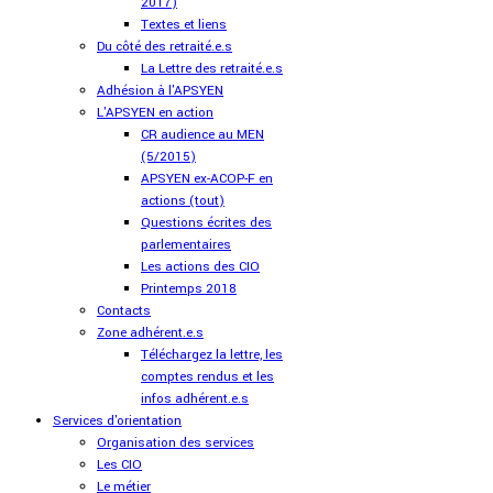
2017)
Textes et liens
Du côté des retraité.e.s
La Lettre des retraité.e.s
Adhésion à l'APSYEN
L'APSYEN en action
CR audience au MEN
(5/2015)
APSYEN ex-ACOP-F en
actions (tout)
Questions écrites des
parlementaires
Les actions des CIO
Printemps 2018
Contacts
Zone adhérent.e.s
Téléchargez la lettre, les
comptes rendus et les
infos adhérent.e.s
Services d'orientation
Organisation des services
Les CIO
Le métier