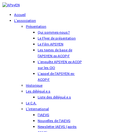
Accueil
L'association
Présentation
Qui sommes-nous?
Le Flyer de présentation
Le Film APSYEN
Les textes de base de
l'APSYEN ex-ACOP-F
L'enquête APSYEN ex-ACOP
sur les CIO
L'appel de l'APSYEN ex-
ACOP-F
Historique
Les délégué.e.s
Liste des délégué.e.s
Le C.A.
L'international
l'IAEVG
Nouvelles de l'IAEVG
Newsletter IAEVG (après