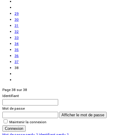
29
30
31
32
33
34
35
36
37
38
Page 38 sur 38
Identifiant
Mot de passe
Afficher le mot de passe
Maintenir la connexion
Connexion
Mot de passe perdu ?
Identifiant perdu ?