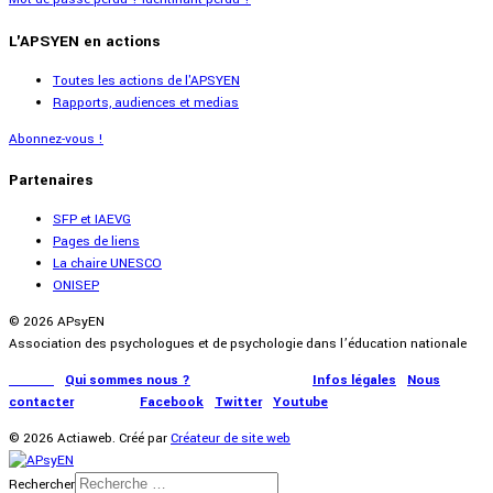
L'APSYEN en actions
Toutes les actions de l'APSYEN
Rapports, audiences et medias
Abonnez-vous !
Partenaires
SFP et IAEVG
Pages de liens
La chaire UNESCO
ONISEP
© 2026 APsyEN
Association des psychologues et de psychologie dans l’éducation nationale
Accueil
|
Qui sommes nous ?
|
Communication
|
Infos légales
|
Nous
contacter
|
Presse
|
Facebook
|
Twitter
|
Youtube
© 2026 Actiaweb. Créé par
Créateur de site web
Rechercher