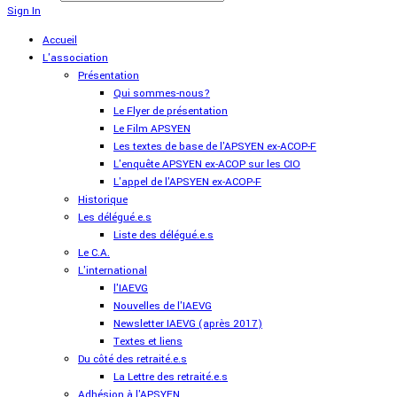
Sign In
Accueil
L'association
Présentation
Qui sommes-nous?
Le Flyer de présentation
Le Film APSYEN
Les textes de base de l'APSYEN ex-ACOP-F
L'enquête APSYEN ex-ACOP sur les CIO
L'appel de l'APSYEN ex-ACOP-F
Historique
Les délégué.e.s
Liste des délégué.e.s
Le C.A.
L'international
l'IAEVG
Nouvelles de l'IAEVG
Newsletter IAEVG (après 2017)
Textes et liens
Du côté des retraité.e.s
La Lettre des retraité.e.s
Adhésion à l'APSYEN