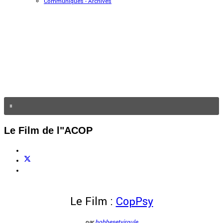
Communiqués - Archives
Le Film de l"ACOP
Le Film :
CopPsy
par
hobbesetvirgule