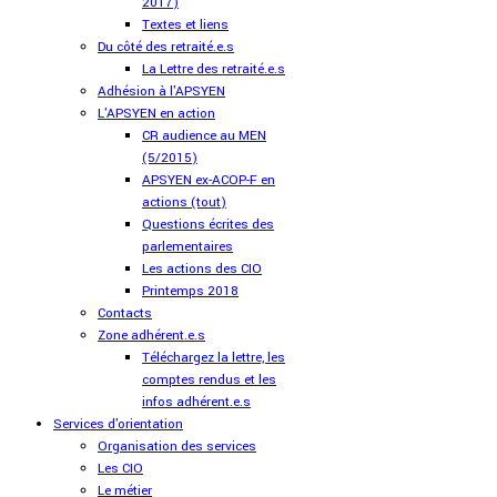
2017)
Textes et liens
Du côté des retraité.e.s
La Lettre des retraité.e.s
Adhésion à l'APSYEN
L'APSYEN en action
CR audience au MEN
(5/2015)
APSYEN ex-ACOP-F en
actions (tout)
Questions écrites des
parlementaires
Les actions des CIO
Printemps 2018
Contacts
Zone adhérent.e.s
Téléchargez la lettre, les
comptes rendus et les
infos adhérent.e.s
Services d'orientation
Organisation des services
Les CIO
Le métier