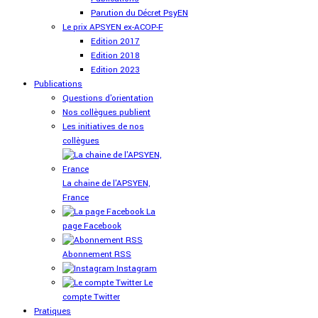
Parution du Décret PsyEN
Le prix APSYEN ex-ACOP-F
Edition 2017
Edition 2018
Edition 2023
Publications
Questions d'orientation
Nos collègues publient
Les initiatives de nos
collègues
La chaine de l'APSYEN,
France
La
page Facebook
Abonnement RSS
Instagram
Le
compte Twitter
Pratiques