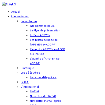
Accueil
L'association
Présentation
Qui sommes-nous?
Le Flyer de présentation
Le Film APSYEN
Les textes de base de
l'APSYEN ex-ACOP-F
L'enquête APSYEN ex-ACOP
sur les CIO
L'appel de l'APSYEN ex-
ACOP-F
Historique
Les délégué.e.s
Liste des délégué.e.s
Le C.A.
L'international
l'IAEVG
Nouvelles de l'IAEVG
Newsletter IAEVG (après