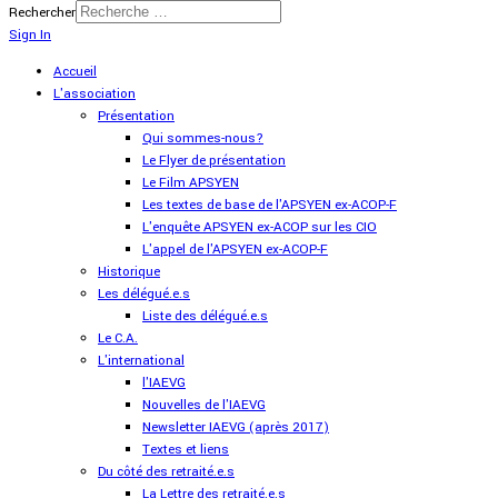
Rechercher
Sign In
Accueil
L'association
Présentation
Qui sommes-nous?
Le Flyer de présentation
Le Film APSYEN
Les textes de base de l'APSYEN ex-ACOP-F
L'enquête APSYEN ex-ACOP sur les CIO
L'appel de l'APSYEN ex-ACOP-F
Historique
Les délégué.e.s
Liste des délégué.e.s
Le C.A.
L'international
l'IAEVG
Nouvelles de l'IAEVG
Newsletter IAEVG (après 2017)
Textes et liens
Du côté des retraité.e.s
La Lettre des retraité.e.s