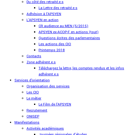
Du côté des retraité.e.s
La Lettre des retraité.e.s
Adhésion à l'APSYEN
L'APSYEN en action
CR audience au MEN (5/2015)
APSYEN ex-ACOP-F en actions (tout)
Questions écrites des parlementaires
Les actions des CIO
Printemps 2018
Contacts
Zone adhérent.e.s
Téléchargez la lettre, les comptes rendus et les infos
adhérent.e.s
Services d'orientation
Organisation des services
Les CIO
Le métier
Le Film de l'APSYEN
Recrutement
ONISEP
Manifestations
Activités académiques
Journées régionales d'études