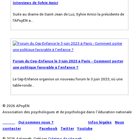
Interviews de Sylvie Amici
Suite au drame de Saint-Jean de Luz, Sylvie Amici la présidente de
l'APsyEN a...
Forum du Cep-Enfance le 3 juin 2023 à Paris - Comment porter
une politique favorable à l'enfance ?
Le Cep-Enfance organise un nouveau forum le 3 juin 2023, où une
table-ronde...
© 2026 APsyEN
Association des psychologues et de psychologie dans l’éducation nationale
Accueil
|
Qui sommes nous ?
|
Communication
|
Infos légales
|
Nous
contacter
|
Presse
|
Facebook
|
Twitter
|
Youtube
© 2026 Actiaweb. Créé par
Créateur de site web