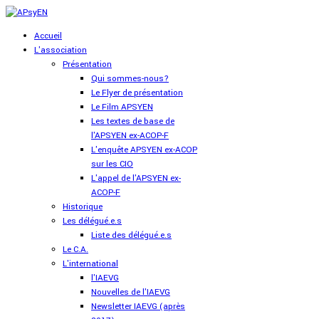
Accueil
L'association
Présentation
Qui sommes-nous?
Le Flyer de présentation
Le Film APSYEN
Les textes de base de
l'APSYEN ex-ACOP-F
L'enquête APSYEN ex-ACOP
sur les CIO
L'appel de l'APSYEN ex-
ACOP-F
Historique
Les délégué.e.s
Liste des délégué.e.s
Le C.A.
L'international
l'IAEVG
Nouvelles de l'IAEVG
Newsletter IAEVG (après