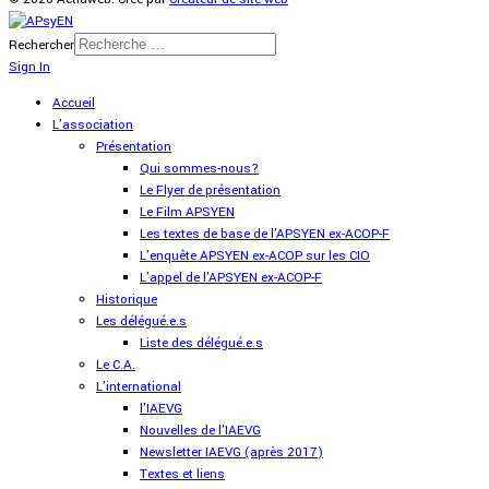
Rechercher
Sign In
Accueil
L'association
Présentation
Qui sommes-nous?
Le Flyer de présentation
Le Film APSYEN
Les textes de base de l'APSYEN ex-ACOP-F
L'enquête APSYEN ex-ACOP sur les CIO
L'appel de l'APSYEN ex-ACOP-F
Historique
Les délégué.e.s
Liste des délégué.e.s
Le C.A.
L'international
l'IAEVG
Nouvelles de l'IAEVG
Newsletter IAEVG (après 2017)
Textes et liens