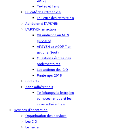
2017)
Textes et liens
Du côté des retraité.e.s
La Lettre des retraité.e.s
Adhésion à l'APSYEN
L'APSYEN en action
CR audience au MEN
(5/2015)
APSYEN ex-ACOP-F en
actions (tout)
Questions écrites des
parlementaires
Les actions des CIO
Printemps 2018
Contacts
Zone adhérent.e.s
Téléchargez la lettre, les
comptes rendus et les
infos adhérent.e.s
Services d'orientation
Organisation des services
Les CIO
Le métier