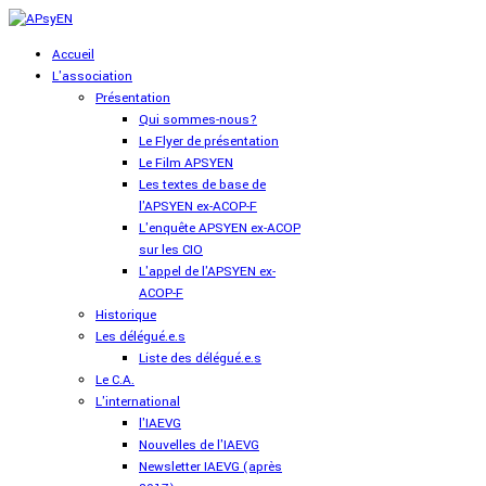
Accueil
L'association
Présentation
Qui sommes-nous?
Le Flyer de présentation
Le Film APSYEN
Les textes de base de
l'APSYEN ex-ACOP-F
L'enquête APSYEN ex-ACOP
sur les CIO
L'appel de l'APSYEN ex-
ACOP-F
Historique
Les délégué.e.s
Liste des délégué.e.s
Le C.A.
L'international
l'IAEVG
Nouvelles de l'IAEVG
Newsletter IAEVG (après