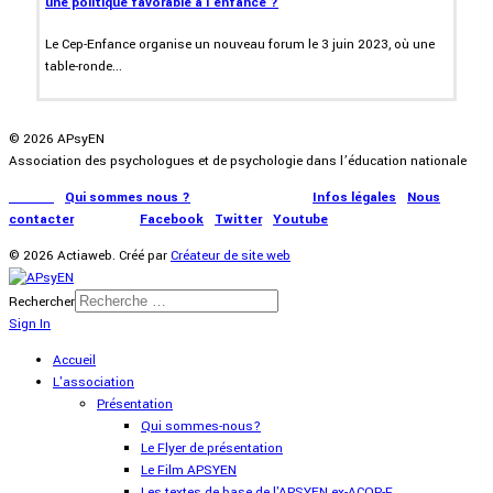
une politique favorable à l'enfance ?
Le Cep-Enfance organise un nouveau forum le 3 juin 2023, où une
table-ronde...
© 2026 APsyEN
Association des psychologues et de psychologie dans l’éducation nationale
Accueil
|
Qui sommes nous ?
|
Communication
|
Infos légales
|
Nous
contacter
|
Presse
|
Facebook
|
Twitter
|
Youtube
© 2026 Actiaweb. Créé par
Créateur de site web
Rechercher
Sign In
Accueil
L'association
Présentation
Qui sommes-nous?
Le Flyer de présentation
Le Film APSYEN
Les textes de base de l'APSYEN ex-ACOP-F