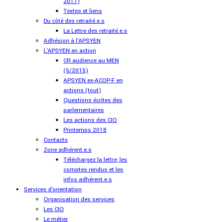
2017)
Textes et liens
Du côté des retraité.e.s
La Lettre des retraité.e.s
Adhésion à l'APSYEN
L'APSYEN en action
CR audience au MEN
(5/2015)
APSYEN ex-ACOP-F en
actions (tout)
Questions écrites des
parlementaires
Les actions des CIO
Printemps 2018
Contacts
Zone adhérent.e.s
Téléchargez la lettre, les
comptes rendus et les
infos adhérent.e.s
Services d'orientation
Organisation des services
Les CIO
Le métier