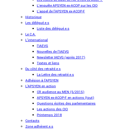
L'enquête APSYEN ex-ACOP sur les CIO
L'appel de l'APSYEN ex-ACOP-F
Historique
Les délégué.e.s
Liste des délégué.e.s
Le C.A.
L'international
l'IAEVG
Nouvelles de l'IAEVG
Newsletter IAEVG (après 2017)
Textes et liens
Du côté des retraité.e.s
La Lettre des retraité.e.s
Adhésion à l'APSYEN
L'APSYEN en action
CR audience au MEN (5/2015)
APSYEN ex-ACOP-F en actions (tout)
Questions écrites des parlementaires
Les actions des CIO
Printemps 2018
Contacts
Zone adhérent.e.s