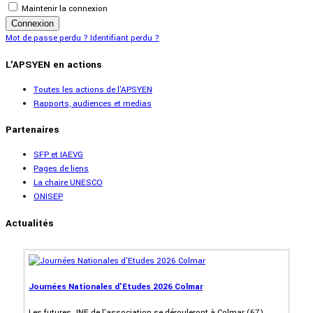
Maintenir la connexion
Connexion
Mot de passe perdu ?
Identifiant perdu ?
L'APSYEN en actions
Toutes les actions de l'APSYEN
Rapports, audiences et medias
Partenaires
SFP et IAEVG
Pages de liens
La chaire UNESCO
ONISEP
Actualités
Journées Nationales d'Etudes 2026 Colmar
Les futures JNE de l'association se dérouleront à Colmar (67).