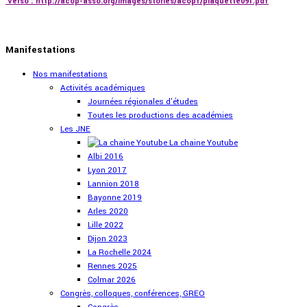
Verso : http://acop-asso.org/images/stories/acopf/plaquette091.pdf
Manifestations
Nos manifestations
Activités académiques
Journées régionales d'études
Toutes les productions des académies
Les JNE
La chaine Youtube
Albi 2016
Lyon 2017
Lannion 2018
Bayonne 2019
Arles 2020
Lille 2022
Dijon 2023
La Rochelle 2024
Rennes 2025
Colmar 2026
Congrès, colloques, conférences, GREO