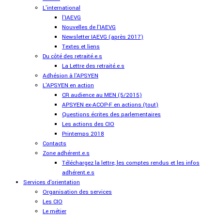
L'international
l'IAEVG
Nouvelles de l'IAEVG
Newsletter IAEVG (après 2017)
Textes et liens
Du côté des retraité.e.s
La Lettre des retraité.e.s
Adhésion à l'APSYEN
L'APSYEN en action
CR audience au MEN (5/2015)
APSYEN ex-ACOP-F en actions (tout)
Questions écrites des parlementaires
Les actions des CIO
Printemps 2018
Contacts
Zone adhérent.e.s
Téléchargez la lettre, les comptes rendus et les infos
adhérent.e.s
Services d'orientation
Organisation des services
Les CIO
Le métier