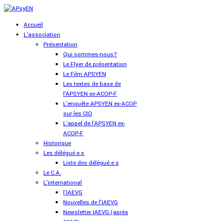
Accueil
L'association
Présentation
Qui sommes-nous?
Le Flyer de présentation
Le Film APSYEN
Les textes de base de
l'APSYEN ex-ACOP-F
L'enquête APSYEN ex-ACOP
sur les CIO
L'appel de l'APSYEN ex-
ACOP-F
Historique
Les délégué.e.s
Liste des délégué.e.s
Le C.A.
L'international
l'IAEVG
Nouvelles de l'IAEVG
Newsletter IAEVG (après