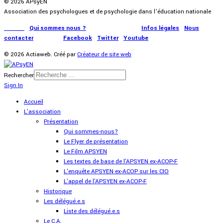
© 2026 APsyEN
Association des psychologues et de psychologie dans l’éducation nationale
Accueil
|
Qui sommes nous ?
|
Communication
|
Infos légales
|
Nous
contacter
|
Presse
|
Facebook
|
Twitter
|
Youtube
© 2026 Actiaweb. Créé par
Créateur de site web
Rechercher
Sign In
Accueil
L'association
Présentation
Qui sommes-nous?
Le Flyer de présentation
Le Film APSYEN
Les textes de base de l'APSYEN ex-ACOP-F
L'enquête APSYEN ex-ACOP sur les CIO
L'appel de l'APSYEN ex-ACOP-F
Historique
Les délégué.e.s
Liste des délégué.e.s
Le C.A.