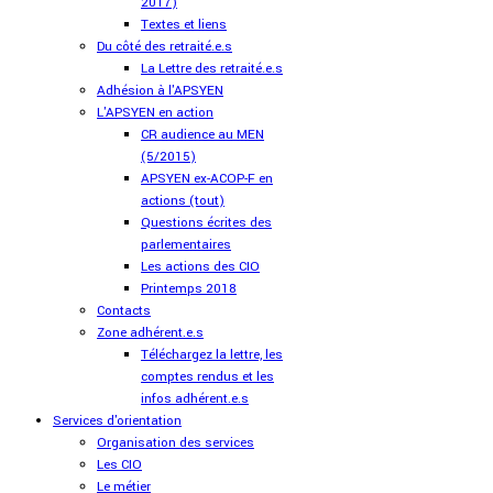
2017)
Textes et liens
Du côté des retraité.e.s
La Lettre des retraité.e.s
Adhésion à l'APSYEN
L'APSYEN en action
CR audience au MEN
(5/2015)
APSYEN ex-ACOP-F en
actions (tout)
Questions écrites des
parlementaires
Les actions des CIO
Printemps 2018
Contacts
Zone adhérent.e.s
Téléchargez la lettre, les
comptes rendus et les
infos adhérent.e.s
Services d'orientation
Organisation des services
Les CIO
Le métier