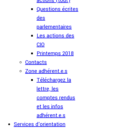
actions (tout)
Questions écrites
des
parlementaires
Les actions des
CIO
Printemps 2018
Contacts
Zone adhérent.e.s
Téléchargez la
lettre, les
comptes rendus
et les infos
adhérent.e.s
Services d'orientation