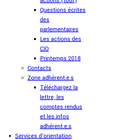
actions (tout)
Questions écrites
des
parlementaires
Les actions des
CIO
Printemps 2018
Contacts
Zone adhérent.e.s
Téléchargez la
lettre, les
comptes rendus
et les infos
adhérent.e.s
Services d'orientation