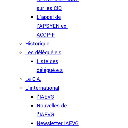
sur les CIO
L'appel de
l'APSYEN ex-
ACOP-F
Historique
Les délégué.e.s
Liste des
délégué.e.s
Le C.A.
L'international
l'IAEVG
Nouvelles de
l'IAEVG
Newsletter IAEVG