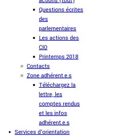
actions (tout)
Questions écrites
des
parlementaires
Les actions des
CIO
Printemps 2018
Contacts
Zone adhérent.e.s
Téléchargez la
lettre, les
comptes rendus
et les infos
adhérent.e.s
Services d'orientation