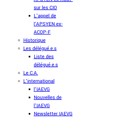
sur les CIO
L'appel de
l'APSYEN ex-
ACOP-F
Historique
Les délégué.e.s
Liste des
délégué.e.s
Le C.A.
L'international
l'IAEVG
Nouvelles de
l'IAEVG
Newsletter IAEVG