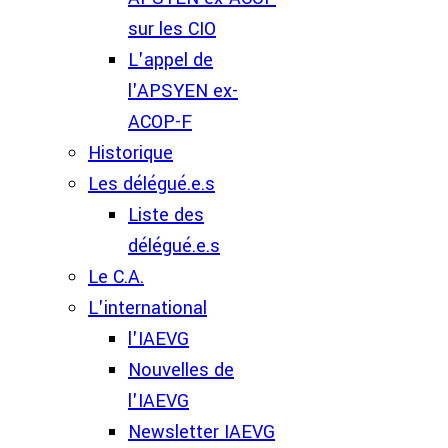
sur les CIO
L'appel de
l'APSYEN ex-
ACOP-F
Historique
Les délégué.e.s
Liste des
délégué.e.s
Le C.A.
L'international
l'IAEVG
Nouvelles de
l'IAEVG
Newsletter IAEVG