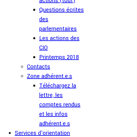
actions (tout)
Questions écrites
des
parlementaires
Les actions des
CIO
Printemps 2018
Contacts
Zone adhérent.e.s
Téléchargez la
lettre, les
comptes rendus
et les infos
adhérent.e.s
Services d'orientation