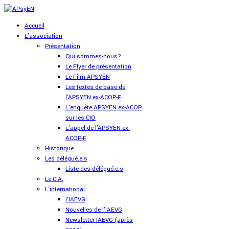
Accueil
L'association
Présentation
Qui sommes-nous?
Le Flyer de présentation
Le Film APSYEN
Les textes de base de
l'APSYEN ex-ACOP-F
L'enquête APSYEN ex-ACOP
sur les CIO
L'appel de l'APSYEN ex-
ACOP-F
Historique
Les délégué.e.s
Liste des délégué.e.s
Le C.A.
L'international
l'IAEVG
Nouvelles de l'IAEVG
Newsletter IAEVG (après