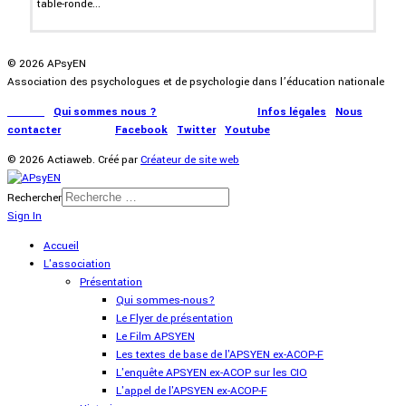
table-ronde...
© 2026 APsyEN
Association des psychologues et de psychologie dans l’éducation nationale
Accueil
|
Qui sommes nous ?
|
Communication
|
Infos légales
|
Nous
contacter
|
Presse
|
Facebook
|
Twitter
|
Youtube
© 2026 Actiaweb. Créé par
Créateur de site web
Rechercher
Sign In
Accueil
L'association
Présentation
Qui sommes-nous?
Le Flyer de présentation
Le Film APSYEN
Les textes de base de l'APSYEN ex-ACOP-F
L'enquête APSYEN ex-ACOP sur les CIO
L'appel de l'APSYEN ex-ACOP-F