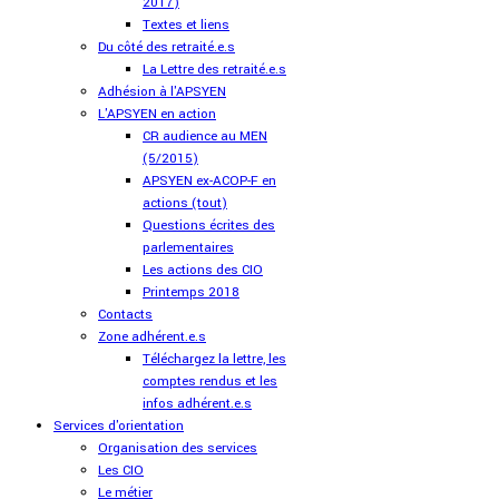
2017)
Textes et liens
Du côté des retraité.e.s
La Lettre des retraité.e.s
Adhésion à l'APSYEN
L'APSYEN en action
CR audience au MEN
(5/2015)
APSYEN ex-ACOP-F en
actions (tout)
Questions écrites des
parlementaires
Les actions des CIO
Printemps 2018
Contacts
Zone adhérent.e.s
Téléchargez la lettre, les
comptes rendus et les
infos adhérent.e.s
Services d'orientation
Organisation des services
Les CIO
Le métier