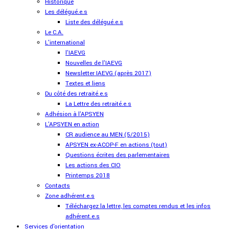
Historique
Les délégué.e.s
Liste des délégué.e.s
Le C.A.
L'international
l'IAEVG
Nouvelles de l'IAEVG
Newsletter IAEVG (après 2017)
Textes et liens
Du côté des retraité.e.s
La Lettre des retraité.e.s
Adhésion à l'APSYEN
L'APSYEN en action
CR audience au MEN (5/2015)
APSYEN ex-ACOP-F en actions (tout)
Questions écrites des parlementaires
Les actions des CIO
Printemps 2018
Contacts
Zone adhérent.e.s
Téléchargez la lettre, les comptes rendus et les infos
adhérent.e.s
Services d'orientation