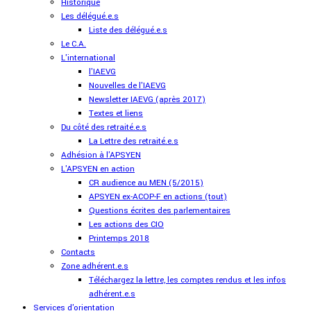
Historique
Les délégué.e.s
Liste des délégué.e.s
Le C.A.
L'international
l'IAEVG
Nouvelles de l'IAEVG
Newsletter IAEVG (après 2017)
Textes et liens
Du côté des retraité.e.s
La Lettre des retraité.e.s
Adhésion à l'APSYEN
L'APSYEN en action
CR audience au MEN (5/2015)
APSYEN ex-ACOP-F en actions (tout)
Questions écrites des parlementaires
Les actions des CIO
Printemps 2018
Contacts
Zone adhérent.e.s
Téléchargez la lettre, les comptes rendus et les infos
adhérent.e.s
Services d'orientation