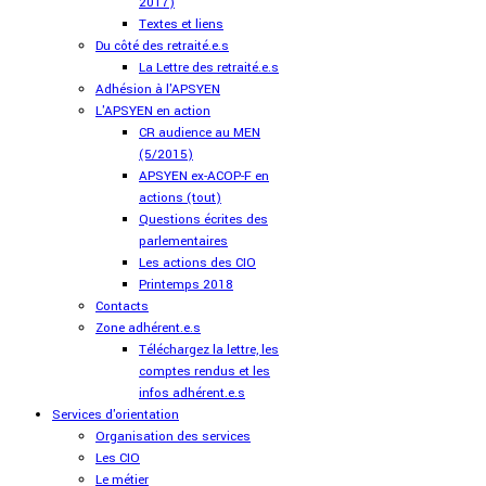
2017)
Textes et liens
Du côté des retraité.e.s
La Lettre des retraité.e.s
Adhésion à l'APSYEN
L'APSYEN en action
CR audience au MEN
(5/2015)
APSYEN ex-ACOP-F en
actions (tout)
Questions écrites des
parlementaires
Les actions des CIO
Printemps 2018
Contacts
Zone adhérent.e.s
Téléchargez la lettre, les
comptes rendus et les
infos adhérent.e.s
Services d'orientation
Organisation des services
Les CIO
Le métier