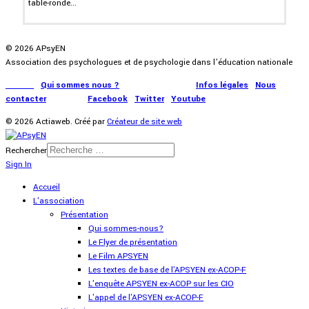
table-ronde...
© 2026 APsyEN
Association des psychologues et de psychologie dans l’éducation nationale
Accueil
|
Qui sommes nous ?
|
Communication
|
Infos légales
|
Nous
contacter
|
Presse
|
Facebook
|
Twitter
|
Youtube
© 2026 Actiaweb. Créé par
Créateur de site web
Rechercher
Sign In
Accueil
L'association
Présentation
Qui sommes-nous?
Le Flyer de présentation
Le Film APSYEN
Les textes de base de l'APSYEN ex-ACOP-F
L'enquête APSYEN ex-ACOP sur les CIO
L'appel de l'APSYEN ex-ACOP-F