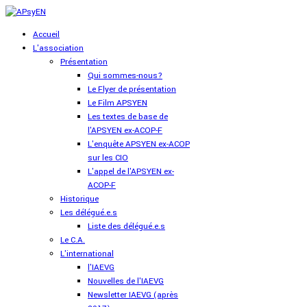
Accueil
L'association
Présentation
Qui sommes-nous?
Le Flyer de présentation
Le Film APSYEN
Les textes de base de
l'APSYEN ex-ACOP-F
L'enquête APSYEN ex-ACOP
sur les CIO
L'appel de l'APSYEN ex-
ACOP-F
Historique
Les délégué.e.s
Liste des délégué.e.s
Le C.A.
L'international
l'IAEVG
Nouvelles de l'IAEVG
Newsletter IAEVG (après