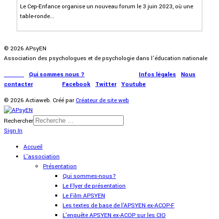
Le Cep-Enfance organise un nouveau forum le 3 juin 2023, où une
table-ronde...
© 2026 APsyEN
Association des psychologues et de psychologie dans l’éducation nationale
Accueil
|
Qui sommes nous ?
|
Communication
|
Infos légales
|
Nous
contacter
|
Presse
|
Facebook
|
Twitter
|
Youtube
© 2026 Actiaweb. Créé par
Créateur de site web
Rechercher
Sign In
Accueil
L'association
Présentation
Qui sommes-nous?
Le Flyer de présentation
Le Film APSYEN
Les textes de base de l'APSYEN ex-ACOP-F
L'enquête APSYEN ex-ACOP sur les CIO