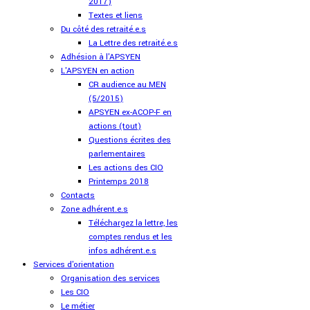
2017)
Textes et liens
Du côté des retraité.e.s
La Lettre des retraité.e.s
Adhésion à l'APSYEN
L'APSYEN en action
CR audience au MEN
(5/2015)
APSYEN ex-ACOP-F en
actions (tout)
Questions écrites des
parlementaires
Les actions des CIO
Printemps 2018
Contacts
Zone adhérent.e.s
Téléchargez la lettre, les
comptes rendus et les
infos adhérent.e.s
Services d'orientation
Organisation des services
Les CIO
Le métier