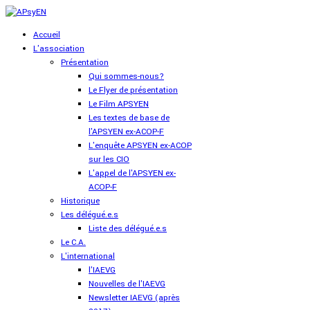
Accueil
L'association
Présentation
Qui sommes-nous?
Le Flyer de présentation
Le Film APSYEN
Les textes de base de
l'APSYEN ex-ACOP-F
L'enquête APSYEN ex-ACOP
sur les CIO
L'appel de l'APSYEN ex-
ACOP-F
Historique
Les délégué.e.s
Liste des délégué.e.s
Le C.A.
L'international
l'IAEVG
Nouvelles de l'IAEVG
Newsletter IAEVG (après