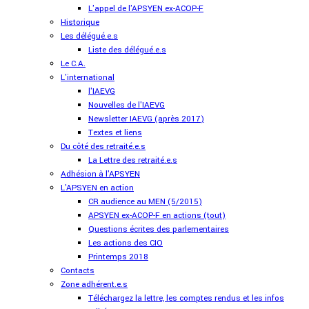
L'appel de l'APSYEN ex-ACOP-F
Historique
Les délégué.e.s
Liste des délégué.e.s
Le C.A.
L'international
l'IAEVG
Nouvelles de l'IAEVG
Newsletter IAEVG (après 2017)
Textes et liens
Du côté des retraité.e.s
La Lettre des retraité.e.s
Adhésion à l'APSYEN
L'APSYEN en action
CR audience au MEN (5/2015)
APSYEN ex-ACOP-F en actions (tout)
Questions écrites des parlementaires
Les actions des CIO
Printemps 2018
Contacts
Zone adhérent.e.s
Téléchargez la lettre, les comptes rendus et les infos