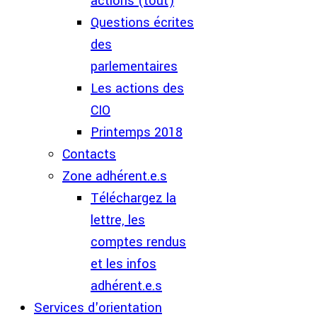
actions (tout)
Questions écrites
des
parlementaires
Les actions des
CIO
Printemps 2018
Contacts
Zone adhérent.e.s
Téléchargez la
lettre, les
comptes rendus
et les infos
adhérent.e.s
Services d'orientation