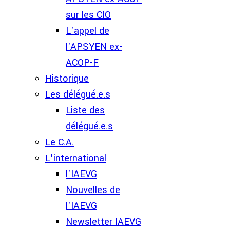
sur les CIO
L'appel de
l'APSYEN ex-
ACOP-F
Historique
Les délégué.e.s
Liste des
délégué.e.s
Le C.A.
L'international
l'IAEVG
Nouvelles de
l'IAEVG
Newsletter IAEVG