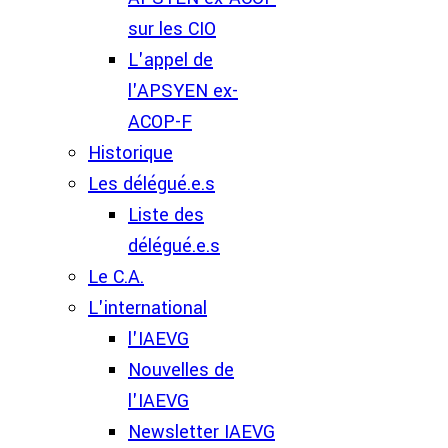
sur les CIO
L'appel de
l'APSYEN ex-
ACOP-F
Historique
Les délégué.e.s
Liste des
délégué.e.s
Le C.A.
L'international
l'IAEVG
Nouvelles de
l'IAEVG
Newsletter IAEVG