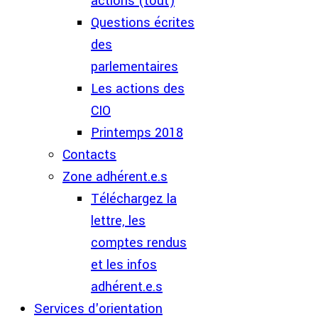
actions (tout)
Questions écrites
des
parlementaires
Les actions des
CIO
Printemps 2018
Contacts
Zone adhérent.e.s
Téléchargez la
lettre, les
comptes rendus
et les infos
adhérent.e.s
Services d'orientation