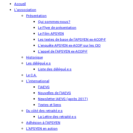
Accueil
L'association
Présentation
Qui sommes-nous?
Le Flyer de présentation
Le Film APSYEN
Les textes de base de l'APSYEN ex-ACOP-F
L'enquête APSYEN ex-ACOP sur les CIO
L'appel de l'APSYEN ex-ACOP-F
Historique
Les délégué.e.s
Liste des délégué.e.s
Le C.A.
L'international
l'IAEVG
Nouvelles de l'IAEVG
Newsletter IAEVG (après 2017)
Textes et liens
Du côté des retraité.e.s
La Lettre des retraité.e.s
Adhésion à l'APSYEN
L'APSYEN en action