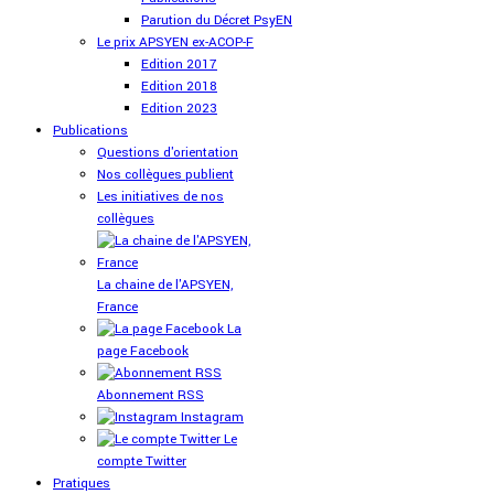
Parution du Décret PsyEN
Le prix APSYEN ex-ACOP-F
Edition 2017
Edition 2018
Edition 2023
Publications
Questions d'orientation
Nos collègues publient
Les initiatives de nos
collègues
La chaine de l'APSYEN,
France
La
page Facebook
Abonnement RSS
Instagram
Le
compte Twitter
Pratiques