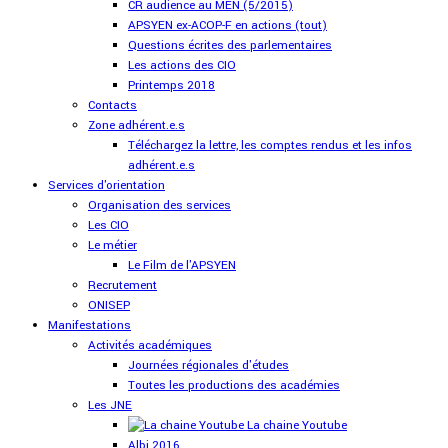
CR audience au MEN (5/2015)
APSYEN ex-ACOP-F en actions (tout)
Questions écrites des parlementaires
Les actions des CIO
Printemps 2018
Contacts
Zone adhérent.e.s
Téléchargez la lettre, les comptes rendus et les infos
adhérent.e.s
Services d'orientation
Organisation des services
Les CIO
Le métier
Le Film de l'APSYEN
Recrutement
ONISEP
Manifestations
Activités académiques
Journées régionales d'études
Toutes les productions des académies
Les JNE
La chaine Youtube
Albi 2016