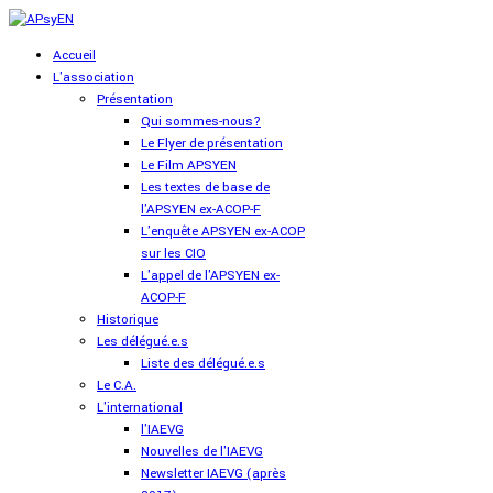
Accueil
L'association
Présentation
Qui sommes-nous?
Le Flyer de présentation
Le Film APSYEN
Les textes de base de
l'APSYEN ex-ACOP-F
L'enquête APSYEN ex-ACOP
sur les CIO
L'appel de l'APSYEN ex-
ACOP-F
Historique
Les délégué.e.s
Liste des délégué.e.s
Le C.A.
L'international
l'IAEVG
Nouvelles de l'IAEVG
Newsletter IAEVG (après