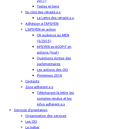
2017)
Textes et liens
Du côté des retraité.e.s
La Lettre des retraité.e.s
Adhésion à l'APSYEN
L'APSYEN en action
CR audience au MEN
(5/2015)
APSYEN ex-ACOP-F en
actions (tout)
Questions écrites des
parlementaires
Les actions des CIO
Printemps 2018
Contacts
Zone adhérent.e.s
Téléchargez la lettre, les
comptes rendus et les
infos adhérent.e.s
Services d'orientation
Organisation des services
Les CIO
Le métier