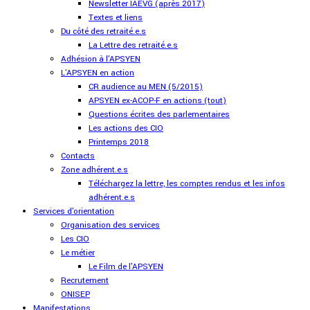
Newsletter IAEVG (après 2017)
Textes et liens
Du côté des retraité.e.s
La Lettre des retraité.e.s
Adhésion à l'APSYEN
L'APSYEN en action
CR audience au MEN (5/2015)
APSYEN ex-ACOP-F en actions (tout)
Questions écrites des parlementaires
Les actions des CIO
Printemps 2018
Contacts
Zone adhérent.e.s
Téléchargez la lettre, les comptes rendus et les infos
adhérent.e.s
Services d'orientation
Organisation des services
Les CIO
Le métier
Le Film de l'APSYEN
Recrutement
ONISEP
Manifestations