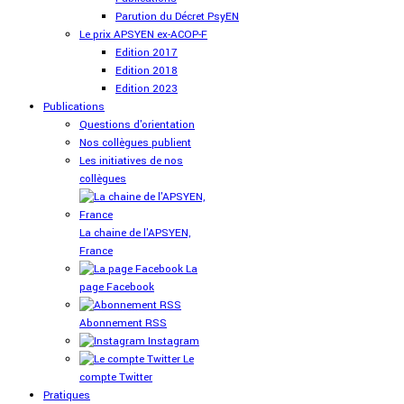
Parution du Décret PsyEN
Le prix APSYEN ex-ACOP-F
Edition 2017
Edition 2018
Edition 2023
Publications
Questions d'orientation
Nos collègues publient
Les initiatives de nos
collègues
La chaine de l'APSYEN,
France
La
page Facebook
Abonnement RSS
Instagram
Le
compte Twitter
Pratiques