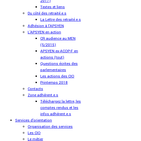
2017)
Textes et liens
Du côté des retraité.e.s
La Lettre des retraité.e.s
Adhésion à l'APSYEN
L'APSYEN en action
CR audience au MEN
(5/2015)
APSYEN ex-ACOP-F en
actions (tout)
Questions écrites des
parlementaires
Les actions des CIO
Printemps 2018
Contacts
Zone adhérent.e.s
Téléchargez la lettre, les
comptes rendus et les
infos adhérent.e.s
Services d'orientation
Organisation des services
Les CIO
Le métier