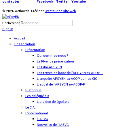
contacter
|
Presse
|
Facebook
|
Twitter
|
Youtube
© 2026 Actiaweb. Créé par
Créateur de site web
Rechercher
Sign In
Accueil
L'association
Présentation
Qui sommes-nous?
Le Flyer de présentation
Le Film APSYEN
Les textes de base de l'APSYEN ex-ACOP-F
L'enquête APSYEN ex-ACOP sur les CIO
L'appel de l'APSYEN ex-ACOP-F
Historique
Les délégué.e.s
Liste des délégué.e.s
Le C.A.
L'international
l'IAEVG
Nouvelles de l'IAEVG