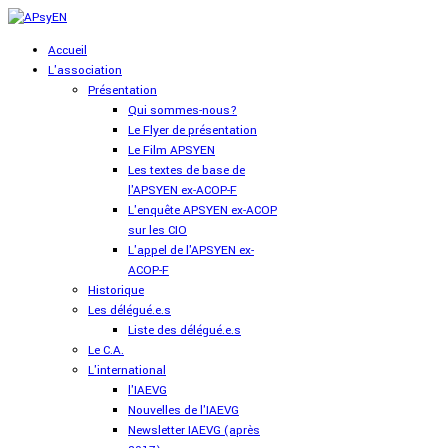
Accueil
L'association
Présentation
Qui sommes-nous?
Le Flyer de présentation
Le Film APSYEN
Les textes de base de
l'APSYEN ex-ACOP-F
L'enquête APSYEN ex-ACOP
sur les CIO
L'appel de l'APSYEN ex-
ACOP-F
Historique
Les délégué.e.s
Liste des délégué.e.s
Le C.A.
L'international
l'IAEVG
Nouvelles de l'IAEVG
Newsletter IAEVG (après