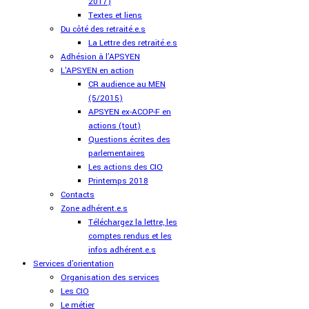
2017)
Textes et liens
Du côté des retraité.e.s
La Lettre des retraité.e.s
Adhésion à l'APSYEN
L'APSYEN en action
CR audience au MEN
(5/2015)
APSYEN ex-ACOP-F en
actions (tout)
Questions écrites des
parlementaires
Les actions des CIO
Printemps 2018
Contacts
Zone adhérent.e.s
Téléchargez la lettre, les
comptes rendus et les
infos adhérent.e.s
Services d'orientation
Organisation des services
Les CIO
Le métier