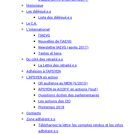
Historique
Les délégué.e.s
Liste des délégué.e.s
Le C.A.
L'international
l'IAEVG
Nouvelles de l'IAEVG
Newsletter IAEVG (après 2017)
Textes et liens
Du côté des retraité.e.s
La Lettre des retraité.e.s
Adhésion à l'APSYEN
L'APSYEN en action
CR audience au MEN (5/2015)
APSYEN ex-ACOP-F en actions (tout)
Questions écrites des parlementaires
Les actions des CIO
Printemps 2018
Contacts
Zone adhérent.e.s
Téléchargez la lettre, les comptes rendus et les infos
adhérent.e.s