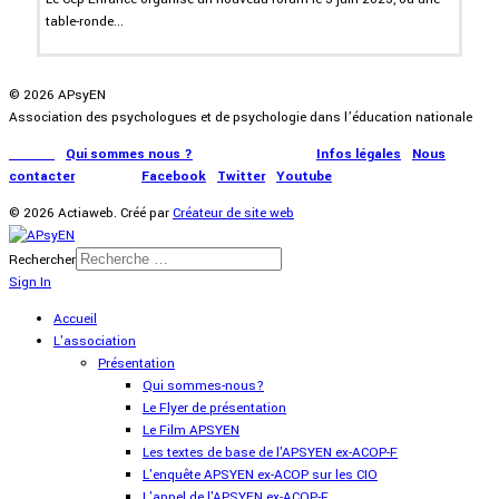
table-ronde...
© 2026 APsyEN
Association des psychologues et de psychologie dans l’éducation nationale
Accueil
|
Qui sommes nous ?
|
Communication
|
Infos légales
|
Nous
contacter
|
Presse
|
Facebook
|
Twitter
|
Youtube
© 2026 Actiaweb. Créé par
Créateur de site web
Rechercher
Sign In
Accueil
L'association
Présentation
Qui sommes-nous?
Le Flyer de présentation
Le Film APSYEN
Les textes de base de l'APSYEN ex-ACOP-F
L'enquête APSYEN ex-ACOP sur les CIO
L'appel de l'APSYEN ex-ACOP-F