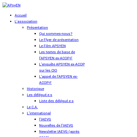
Accueil
L'association
Présentation
Qui sommes-nous?
Le Flyer de présentation
Le Film APSYEN
Les textes de base de
l'APSYEN ex-ACOP-F
L'enquête APSYEN ex-ACOP
sur les CIO
L'appel de l'APSYEN ex-
ACOP-F
Historique
Les délégué.e.s
Liste des délégué.e.s
Le C.A.
L'international
l'IAEVG
Nouvelles de l'IAEVG
Newsletter IAEVG (après