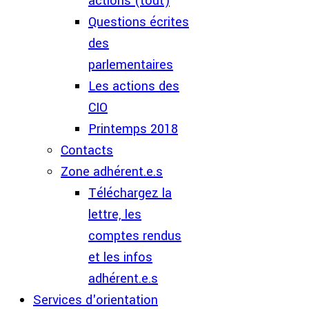
actions (tout)
Questions écrites
des
parlementaires
Les actions des
CIO
Printemps 2018
Contacts
Zone adhérent.e.s
Téléchargez la
lettre, les
comptes rendus
et les infos
adhérent.e.s
Services d'orientation