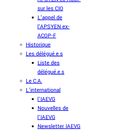
sur les CIO
L'appel de
l'APSYEN ex-
ACOP-F
Historique
Les délégué.e.s
Liste des
délégué.e.s
Le C.A.
L'international
l'IAEVG
Nouvelles de
l'IAEVG
Newsletter IAEVG