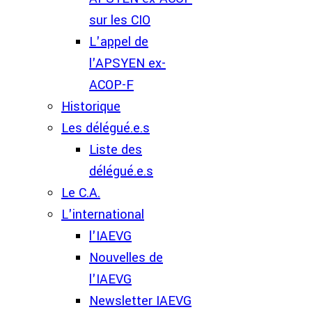
sur les CIO
L'appel de
l'APSYEN ex-
ACOP-F
Historique
Les délégué.e.s
Liste des
délégué.e.s
Le C.A.
L'international
l'IAEVG
Nouvelles de
l'IAEVG
Newsletter IAEVG