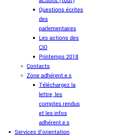
actions (tout)
Questions écrites
des
parlementaires
Les actions des
CIO
Printemps 2018
Contacts
Zone adhérent.e.s
Téléchargez la
lettre, les
comptes rendus
et les infos
adhérent.e.s
Services d'orientation